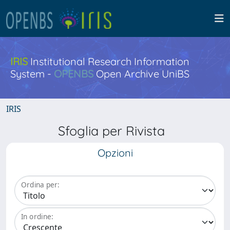
IRIS
Institutional Research Information
System -
OPENBS
Open Archive UniBS
IRIS
Sfoglia per Rivista
Opzioni
Ordina per:
In ordine: