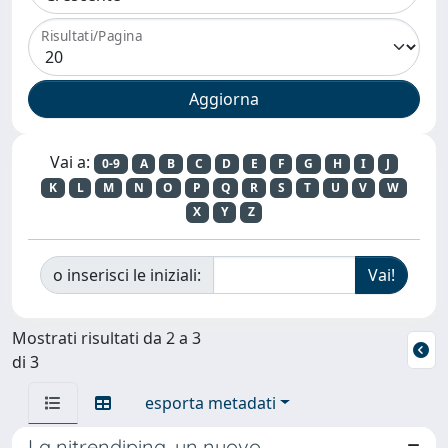
Risultati/Pagina
Vai a:
0-9
A
B
C
D
E
F
G
H
I
J
K
L
M
N
O
P
Q
R
S
T
U
V
W
X
Y
Z
o inserisci le iniziali:
Mostrati risultati da 2 a 3
di 3
esporta metadati
La nitrendipina, un nuovo