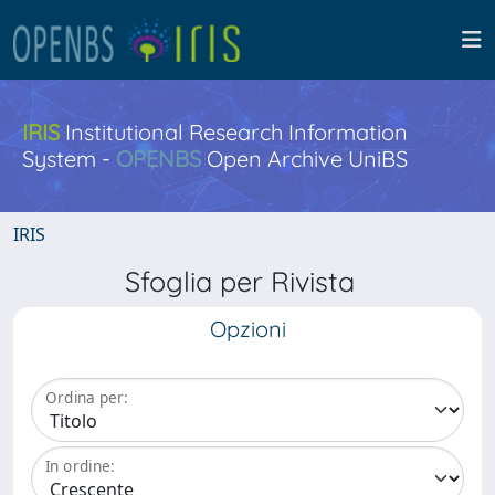
IRIS
Institutional Research Information
System -
OPENBS
Open Archive UniBS
IRIS
Sfoglia per Rivista
Opzioni
Ordina per:
In ordine: