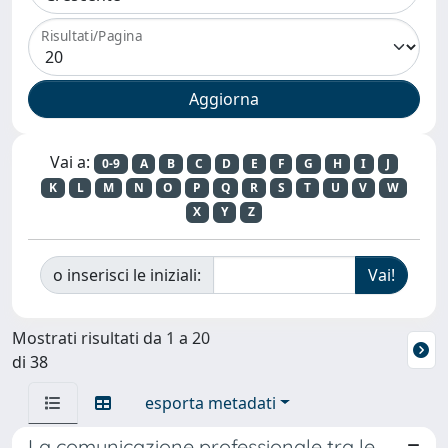
Risultati/Pagina
Vai a:
0-9
A
B
C
D
E
F
G
H
I
J
K
L
M
N
O
P
Q
R
S
T
U
V
W
X
Y
Z
o inserisci le iniziali:
Mostrati risultati da 1 a 20
di 38
esporta metadati
La comunicazione professionale tra le