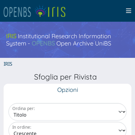
IRIS
Institutional Research Information
System -
OPENBS
Open Archive UniBS
IRIS
Sfoglia per Rivista
Opzioni
Ordina per:
In ordine: