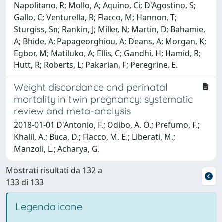
Napolitano, R; Mollo, A; Aquino, Ci; D'Agostino, S;
Gallo, C; Venturella, R; Flacco, M; Hannon, T;
Sturgiss, Sn; Rankin, J; Miller, N; Martin, D; Bahamie,
A; Bhide, A; Papageorghiou, A; Deans, A; Morgan, K;
Egbor, M; Matiluko, A; Ellis, C; Gandhi, H; Hamid, R;
Hutt, R; Roberts, L; Pakarian, F; Peregrine, E.
Weight discordance and perinatal
mortality in twin pregnancy: systematic
review and meta-analysis
2018-01-01 D'Antonio, F.; Odibo, A. O.; Prefumo, F.;
Khalil, A.; Buca, D.; Flacco, M. E.; Liberati, M.;
Manzoli, L.; Acharya, G.
Mostrati risultati da 132 a
133 di 133
Legenda icone