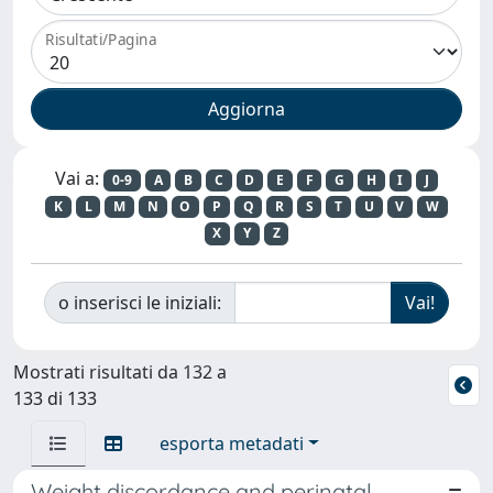
Risultati/Pagina
Vai a:
0-9
A
B
C
D
E
F
G
H
I
J
K
L
M
N
O
P
Q
R
S
T
U
V
W
X
Y
Z
o inserisci le iniziali:
Mostrati risultati da 132 a
133 di 133
esporta metadati
Weight discordance and perinatal