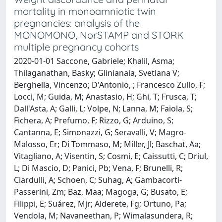
mortality in monoamniotic twin
pregnancies: analysis of the
MONOMONO, NorSTAMP and STORK
multiple pregnancy cohorts
2020-01-01 Saccone, Gabriele; Khalil, Asma;
Thilaganathan, Basky; Glinianaia, Svetlana V;
Berghella, Vincenzo; D'Antonio, ; Francesco Zullo, F;
Locci, M; Guida, M; Anastasio, H; Ghi, T; Frusca, T;
Dall'Asta, A; Galli, L; Volpe, N; Lanna, M; Faiola, S;
Fichera, A; Prefumo, F; Rizzo, G; Arduino, S;
Cantanna, E; Simonazzi, G; Seravalli, V; Magro-
Malosso, Er; Di Tommaso, M; Miller, Jl; Baschat, Aa;
Vitagliano, A; Visentin, S; Cosmi, E; Caissutti, C; Driul,
L; Di Mascio, D; Panici, Pb; Vena, F; Brunelli, R;
Ciardulli, A; Schoen, C; Suhag, A; Gambacorti-
Passerini, Zm; Baz, Maa; Magoga, G; Busato, E;
Filippi, E; Suárez, Mjr; Alderete, Fg; Ortuno, Pa;
Vendola, M; Navaneethan, P; Wimalasundera, R;