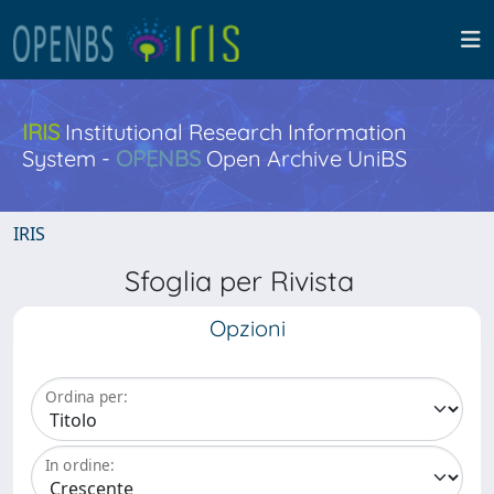
IRIS
Institutional Research Information
System -
OPENBS
Open Archive UniBS
IRIS
Sfoglia per Rivista
Opzioni
Ordina per:
In ordine: