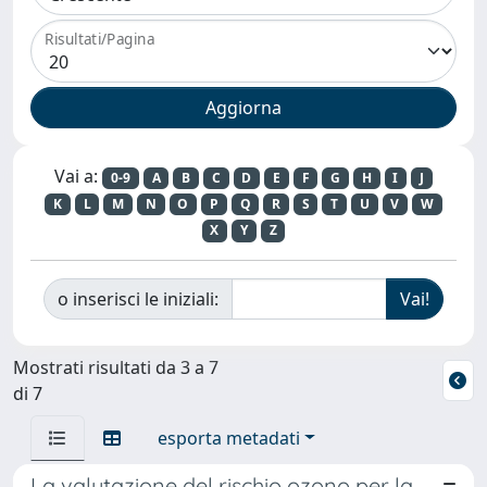
Risultati/Pagina
Vai a:
0-9
A
B
C
D
E
F
G
H
I
J
K
L
M
N
O
P
Q
R
S
T
U
V
W
X
Y
Z
o inserisci le iniziali:
Mostrati risultati da 3 a 7
di 7
esporta metadati
La valutazione del rischio ozono per la