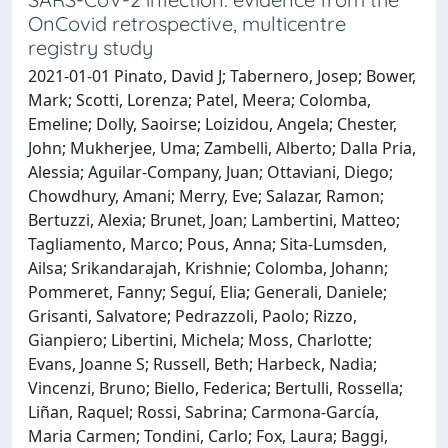
OnCovid retrospective, multicentre
registry study
2021-01-01 Pinato, David J; Tabernero, Josep; Bower,
Mark; Scotti, Lorenza; Patel, Meera; Colomba,
Emeline; Dolly, Saoirse; Loizidou, Angela; Chester,
John; Mukherjee, Uma; Zambelli, Alberto; Dalla Pria,
Alessia; Aguilar-Company, Juan; Ottaviani, Diego;
Chowdhury, Amani; Merry, Eve; Salazar, Ramon;
Bertuzzi, Alexia; Brunet, Joan; Lambertini, Matteo;
Tagliamento, Marco; Pous, Anna; Sita-Lumsden,
Ailsa; Srikandarajah, Krishnie; Colomba, Johann;
Pommeret, Fanny; Seguí, Elia; Generali, Daniele;
Grisanti, Salvatore; Pedrazzoli, Paolo; Rizzo,
Gianpiero; Libertini, Michela; Moss, Charlotte;
Evans, Joanne S; Russell, Beth; Harbeck, Nadia;
Vincenzi, Bruno; Biello, Federica; Bertulli, Rossella;
Liñan, Raquel; Rossi, Sabrina; Carmona-García,
Maria Carmen; Tondini, Carlo; Fox, Laura; Baggi,