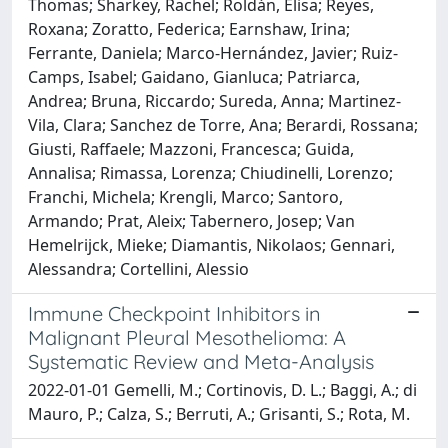
Thomas; Sharkey, Rachel; Roldán, Elisa; Reyes,
Roxana; Zoratto, Federica; Earnshaw, Irina;
Ferrante, Daniela; Marco-Hernández, Javier; Ruiz-
Camps, Isabel; Gaidano, Gianluca; Patriarca,
Andrea; Bruna, Riccardo; Sureda, Anna; Martinez-
Vila, Clara; Sanchez de Torre, Ana; Berardi, Rossana;
Giusti, Raffaele; Mazzoni, Francesca; Guida,
Annalisa; Rimassa, Lorenza; Chiudinelli, Lorenzo;
Franchi, Michela; Krengli, Marco; Santoro,
Armando; Prat, Aleix; Tabernero, Josep; Van
Hemelrijck, Mieke; Diamantis, Nikolaos; Gennari,
Alessandra; Cortellini, Alessio
Immune Checkpoint Inhibitors in
Malignant Pleural Mesothelioma: A
Systematic Review and Meta-Analysis
2022-01-01 Gemelli, M.; Cortinovis, D. L.; Baggi, A.; di
Mauro, P.; Calza, S.; Berruti, A.; Grisanti, S.; Rota, M.