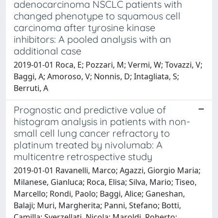
adenocarcinoma NSCLC patients with
changed phenotype to squamous cell
carcinoma after tyrosine kinase
inhibitors: A pooled analysis with an
additional case
2019-01-01 Roca, E; Pozzari, M; Vermi, W; Tovazzi, V;
Baggi, A; Amoroso, V; Nonnis, D; Intagliata, S;
Berruti, A
Prognostic and predictive value of
histogram analysis in patients with non-
small cell lung cancer refractory to
platinum treated by nivolumab: A
multicentre retrospective study
2019-01-01 Ravanelli, Marco; Agazzi, Giorgio Maria;
Milanese, Gianluca; Roca, Elisa; Silva, Mario; Tiseo,
Marcello; Rondi, Paolo; Baggi, Alice; Ganeshan,
Balaji; Muri, Margherita; Panni, Stefano; Botti,
Camilla; Sverzellati, Nicola; Maroldi, Roberto;