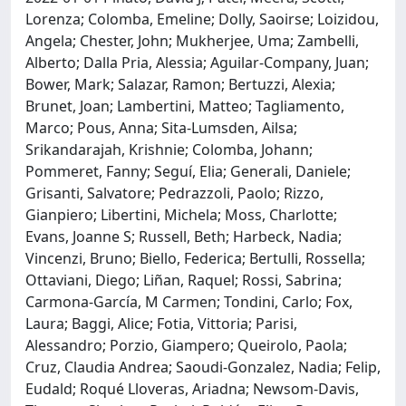
Lorenza; Colomba, Emeline; Dolly, Saoirse; Loizidou,
Angela; Chester, John; Mukherjee, Uma; Zambelli,
Alberto; Dalla Pria, Alessia; Aguilar-Company, Juan;
Bower, Mark; Salazar, Ramon; Bertuzzi, Alexia;
Brunet, Joan; Lambertini, Matteo; Tagliamento,
Marco; Pous, Anna; Sita-Lumsden, Ailsa;
Srikandarajah, Krishnie; Colomba, Johann;
Pommeret, Fanny; Seguí, Elia; Generali, Daniele;
Grisanti, Salvatore; Pedrazzoli, Paolo; Rizzo,
Gianpiero; Libertini, Michela; Moss, Charlotte;
Evans, Joanne S; Russell, Beth; Harbeck, Nadia;
Vincenzi, Bruno; Biello, Federica; Bertulli, Rossella;
Ottaviani, Diego; Liñan, Raquel; Rossi, Sabrina;
Carmona-García, M Carmen; Tondini, Carlo; Fox,
Laura; Baggi, Alice; Fotia, Vittoria; Parisi,
Alessandro; Porzio, Giampero; Queirolo, Paola;
Cruz, Claudia Andrea; Saoudi-Gonzalez, Nadia; Felip,
Eudald; Roqué Lloveras, Ariadna; Newsom-Davis,