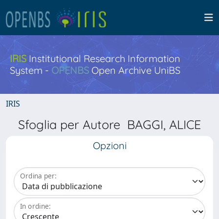
IRIS
Institutional Research Information
System -
OPENBS
Open Archive UniBS
IRIS
Sfoglia per Autore BAGGI, ALICE
Opzioni
Ordina per:
In ordine: