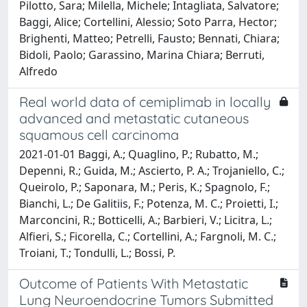
Pilotto, Sara; Milella, Michele; Intagliata, Salvatore;
Baggi, Alice; Cortellini, Alessio; Soto Parra, Hector;
Brighenti, Matteo; Petrelli, Fausto; Bennati, Chiara;
Bidoli, Paolo; Garassino, Marina Chiara; Berruti,
Alfredo
Real world data of cemiplimab in locally
advanced and metastatic cutaneous
squamous cell carcinoma
2021-01-01 Baggi, A.; Quaglino, P.; Rubatto, M.;
Depenni, R.; Guida, M.; Ascierto, P. A.; Trojaniello, C.;
Queirolo, P.; Saponara, M.; Peris, K.; Spagnolo, F.;
Bianchi, L.; De Galitiis, F.; Potenza, M. C.; Proietti, I.;
Marconcini, R.; Botticelli, A.; Barbieri, V.; Licitra, L.;
Alfieri, S.; Ficorella, C.; Cortellini, A.; Fargnoli, M. C.;
Troiani, T.; Tondulli, L.; Bossi, P.
Outcome of Patients With Metastatic
Lung Neuroendocrine Tumors Submitted