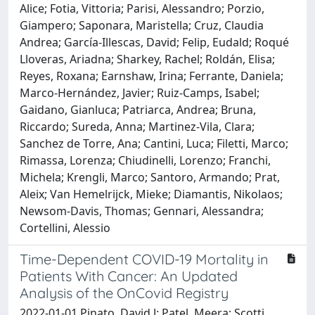
Alice; Fotia, Vittoria; Parisi, Alessandro; Porzio,
Giampero; Saponara, Maristella; Cruz, Claudia
Andrea; García-Illescas, David; Felip, Eudald; Roqué
Lloveras, Ariadna; Sharkey, Rachel; Roldán, Elisa;
Reyes, Roxana; Earnshaw, Irina; Ferrante, Daniela;
Marco-Hernández, Javier; Ruiz-Camps, Isabel;
Gaidano, Gianluca; Patriarca, Andrea; Bruna,
Riccardo; Sureda, Anna; Martinez-Vila, Clara;
Sanchez de Torre, Ana; Cantini, Luca; Filetti, Marco;
Rimassa, Lorenza; Chiudinelli, Lorenzo; Franchi,
Michela; Krengli, Marco; Santoro, Armando; Prat,
Aleix; Van Hemelrijck, Mieke; Diamantis, Nikolaos;
Newsom-Davis, Thomas; Gennari, Alessandra;
Cortellini, Alessio
Time-Dependent COVID-19 Mortality in
Patients With Cancer: An Updated
Analysis of the OnCovid Registry
2022-01-01 Pinato, David J; Patel, Meera; Scotti,