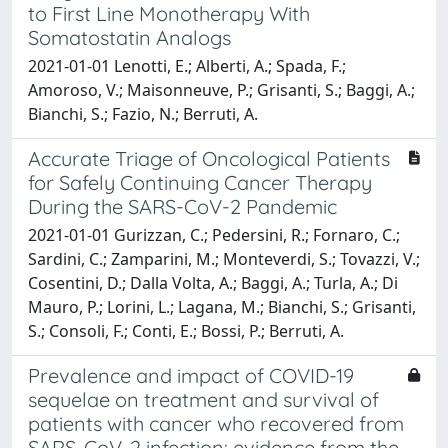
to First Line Monotherapy With
Somatostatin Analogs
2021-01-01 Lenotti, E.; Alberti, A.; Spada, F.;
Amoroso, V.; Maisonneuve, P.; Grisanti, S.; Baggi, A.;
Bianchi, S.; Fazio, N.; Berruti, A.
Accurate Triage of Oncological Patients
for Safely Continuing Cancer Therapy
During the SARS-CoV-2 Pandemic
2021-01-01 Gurizzan, C.; Pedersini, R.; Fornaro, C.;
Sardini, C.; Zamparini, M.; Monteverdi, S.; Tovazzi, V.;
Cosentini, D.; Dalla Volta, A.; Baggi, A.; Turla, A.; Di
Mauro, P.; Lorini, L.; Lagana, M.; Bianchi, S.; Grisanti,
S.; Consoli, F.; Conti, E.; Bossi, P.; Berruti, A.
Prevalence and impact of COVID-19
sequelae on treatment and survival of
patients with cancer who recovered from
SARS-CoV-2 infection: evidence from the