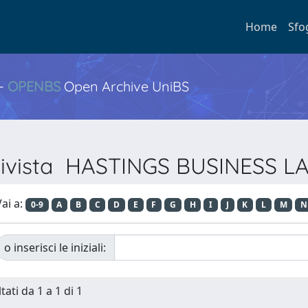
Home
Sfo
 -
OPENBS
Open Archive UniBS
 Rivista HASTINGS BUSINESS
ai a:
0-9
A
B
C
D
E
F
G
H
I
J
K
L
M
N
o inserisci le iniziali:
tati da 1 a 1 di 1