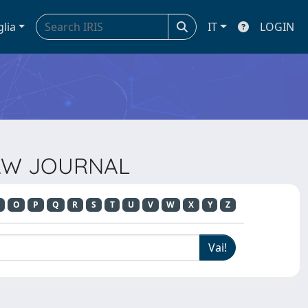
glia
IT
LOGIN
 LAW JOURNAL
O
P
Q
R
S
T
U
V
W
X
Y
Z