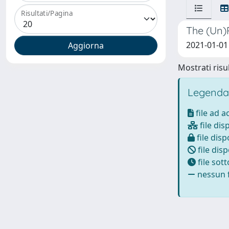
Risultati/Pagina
The (Un)
2021-01-01 
Mostrati risul
Legenda
file ad 
file dis
file disp
file disp
file sot
nessun f