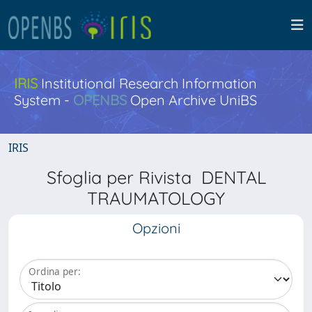
IRIS
Institutional Research Information
System -
OPENBS
Open Archive UniBS
IRIS
Sfoglia per Rivista DENTAL
TRAUMATOLOGY
Opzioni
Ordina per: