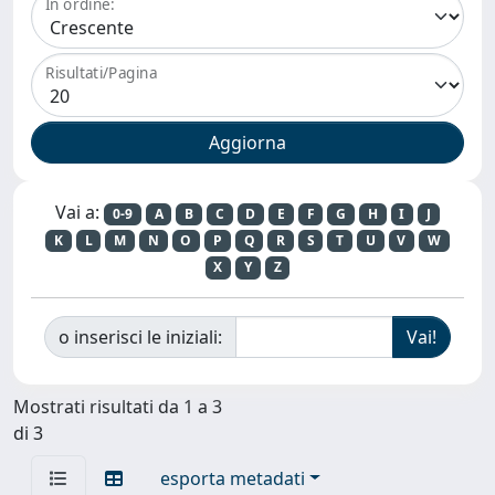
In ordine:
Risultati/Pagina
Vai a:
0-9
A
B
C
D
E
F
G
H
I
J
K
L
M
N
O
P
Q
R
S
T
U
V
W
X
Y
Z
o inserisci le iniziali:
Mostrati risultati da 1 a 3
di 3
esporta metadati