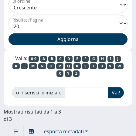
In ordine:
Risultati/Pagina
Vai a:
0-9
A
B
C
D
E
F
G
H
I
J
K
L
M
N
O
P
Q
R
S
T
U
V
W
X
Y
Z
o inserisci le iniziali:
Mostrati risultati da 1 a 3
di 3
esporta metadati