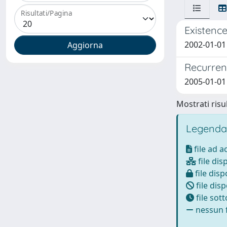
Risultati/Pagina
Existence
2002-01-01 
Recurrenc
2005-01-01
Mostrati risul
Legenda
file ad 
file dis
file disp
file disp
file sot
nessun f