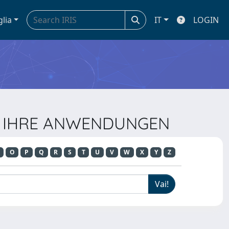
glia
IT
LOGIN
UND IHRE ANWENDUNGEN
O
P
Q
R
S
T
U
V
W
X
Y
Z