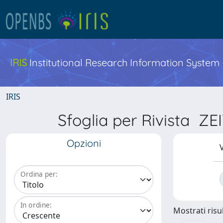
IRIS
Institutional Research Information System
IRIS
Sfoglia per Rivista
Opzioni
V
Ordina per:
In ordine:
Mostrati risul