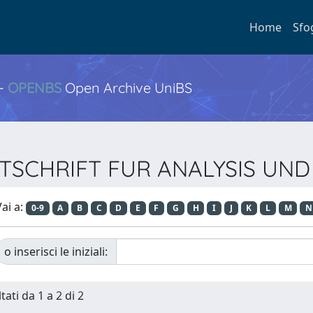
Home
Sfo
 -
OPENBS
Open Archive UniBS
 ZEITSCHRIFT FUR ANALYSIS 
ai a:
0-9
A
B
C
D
E
F
G
H
I
J
K
L
M
N
o inserisci le iniziali:
tati da 1 a 2 di 2