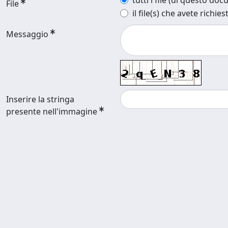
tutti i file (di questo do
File
il file(s) che avete richies
Messaggio
Inserire la stringa
presente nell'immagine