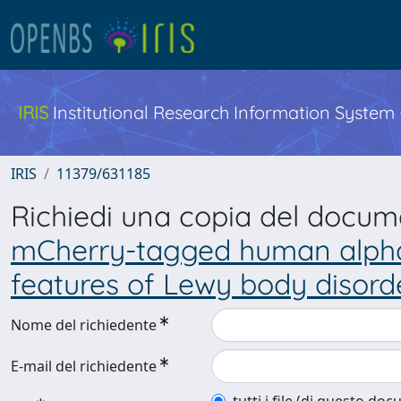
IRIS
Institutional Research Information System
IRIS
11379/631185
Richiedi una copia del docu
mCherry-tagged human alpha-s
features of Lewy body disorde
Nome del richiedente
E-mail del richiedente