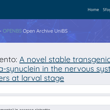
Home
Sfo
 -
OPENBS
Open Archive UniBS
mento:
A novel stable transgenic
ynuclein in the nervous syste
rs at larval stage