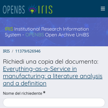
IRIS
Institutional Research Information
System -
OPENBS
Open Archive UniBS
IRIS
11379/626946
Richiedi una copia del documento:
Everything-as-a-Service in
manufacturing: a literature analysis
and a definition
Nome del richiedente