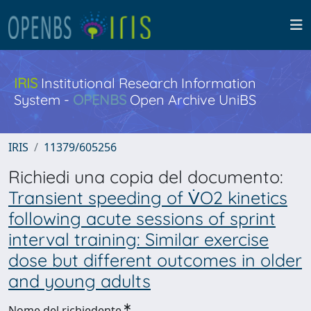
IRIS
Institutional Research Information
System -
OPENBS
Open Archive UniBS
IRIS
11379/605256
Richiedi una copia del documento:
Transient speeding of V̇O2 kinetics
following acute sessions of sprint
interval training: Similar exercise
dose but different outcomes in older
and young adults
Nome del richiedente