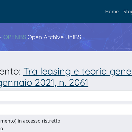
Home
Sfo
 -
OPENBS
Open Archive UniBS
mento:
Tra leasing e teoria gener
gennaio 2021, n. 2061
cumento) in accesso ristretto
to