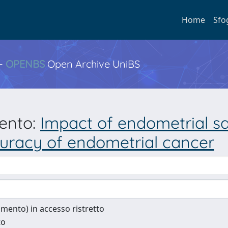
Home
Sfo
 -
OPENBS
Open Archive UniBS
mento:
Impact of endometrial s
curacy of endometrial cancer
cumento) in accesso ristretto
to