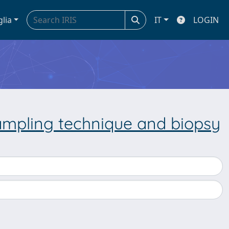
glia
IT
LOGIN
ampling technique and biopsy