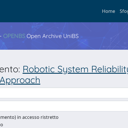
Home
Sfo
 -
OPENBS
Open Archive UniBS
mento:
Robotic System Reliabili
e Approach
cumento) in accesso ristretto
to