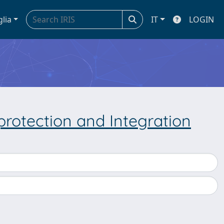
glia
IT
LOGIN
rotection and Integration