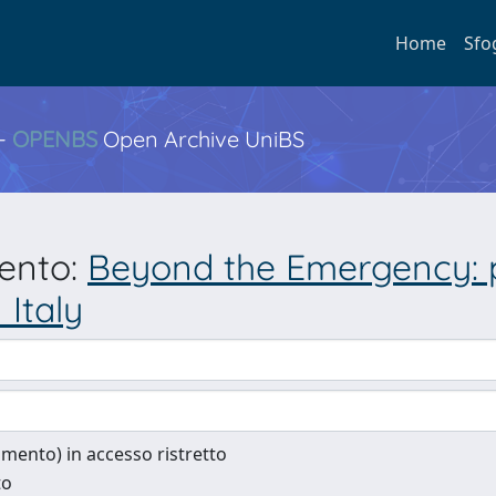
Home
Sfo
 -
OPENBS
Open Archive UniBS
mento:
Beyond the Emergency: p
Italy
cumento) in accesso ristretto
to