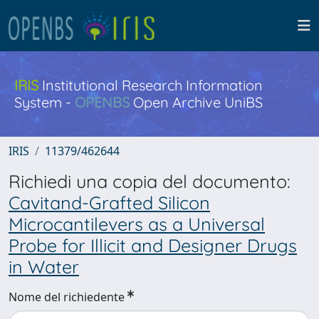
IRIS
Institutional Research Information
System -
OPENBS
Open Archive UniBS
IRIS
11379/462644
Richiedi una copia del documento:
Cavitand-Grafted Silicon
Microcantilevers as a Universal
Probe for Illicit and Designer Drugs
in Water
Nome del richiedente