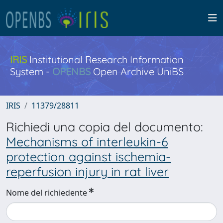
IRIS
Institutional Research Information
System -
OPENBS
Open Archive UniBS
IRIS
11379/28811
Richiedi una copia del documento:
Mechanisms of interleukin-6
protection against ischemia-
reperfusion injury in rat liver
Nome del richiedente