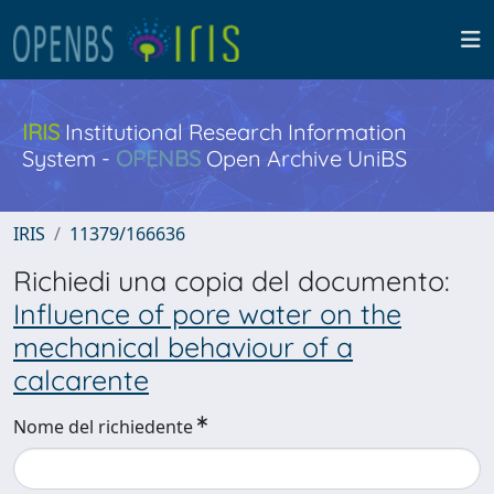
IRIS
Institutional Research Information
System -
OPENBS
Open Archive UniBS
IRIS
11379/166636
Richiedi una copia del documento:
Influence of pore water on the
mechanical behaviour of a
calcarente
Nome del richiedente