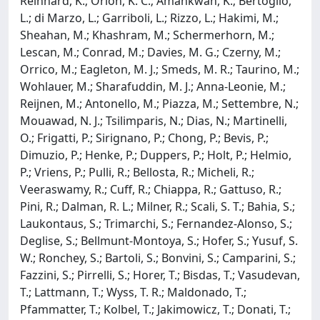
Reinhard, K.; Orion, K. C.; Amankwah, K.; Bertoglio,
L.; di Marzo, L.; Garriboli, L.; Rizzo, L.; Hakimi, M.;
Sheahan, M.; Khashram, M.; Schermerhorn, M.;
Lescan, M.; Conrad, M.; Davies, M. G.; Czerny, M.;
Orrico, M.; Eagleton, M. J.; Smeds, M. R.; Taurino, M.;
Wohlauer, M.; Sharafuddin, M. J.; Anna-Leonie, M.;
Reijnen, M.; Antonello, M.; Piazza, M.; Settembre, N.;
Mouawad, N. J.; Tsilimparis, N.; Dias, N.; Martinelli,
O.; Frigatti, P.; Sirignano, P.; Chong, P.; Bevis, P.;
Dimuzio, P.; Henke, P.; Duppers, P.; Holt, P.; Helmio,
P.; Vriens, P.; Pulli, R.; Bellosta, R.; Micheli, R.;
Veeraswamy, R.; Cuff, R.; Chiappa, R.; Gattuso, R.;
Pini, R.; Dalman, R. L.; Milner, R.; Scali, S. T.; Bahia, S.;
Laukontaus, S.; Trimarchi, S.; Fernandez-Alonso, S.;
Deglise, S.; Bellmunt-Montoya, S.; Hofer, S.; Yusuf, S.
W.; Ronchey, S.; Bartoli, S.; Bonvini, S.; Camparini, S.;
Fazzini, S.; Pirrelli, S.; Horer, T.; Bisdas, T.; Vasudevan,
T.; Lattmann, T.; Wyss, T. R.; Maldonado, T.;
Pfammatter, T.; Kolbel, T.; Jakimowicz, T.; Donati, T.;