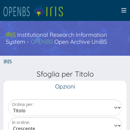
IRIS
Institutional Research Information
System -
OPENBS
Open Archive UniBS
IRIS
Sfoglia per Titolo
Opzioni
Ordina per:
In ordine: