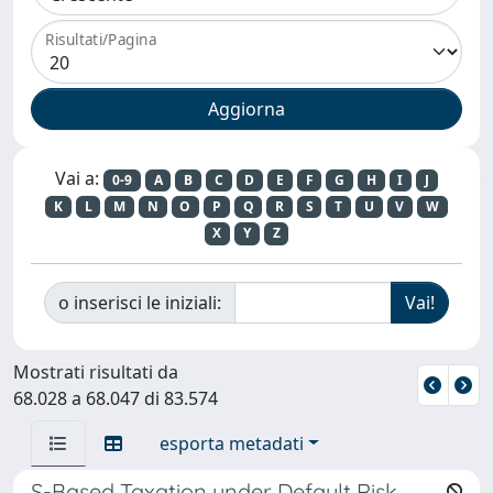
Risultati/Pagina
Vai a:
0-9
A
B
C
D
E
F
G
H
I
J
K
L
M
N
O
P
Q
R
S
T
U
V
W
X
Y
Z
o inserisci le iniziali:
Mostrati risultati da
68.028 a 68.047 di 83.574
esporta metadati
S-Based Taxation under Default Risk