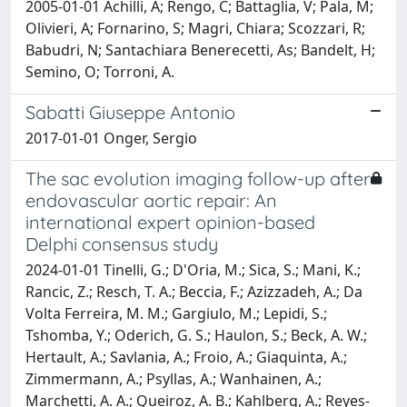
2005-01-01 Achilli, A; Rengo, C; Battaglia, V; Pala, M;
Olivieri, A; Fornarino, S; Magri, Chiara; Scozzari, R;
Babudri, N; Santachiara Benerecetti, As; Bandelt, H;
Semino, O; Torroni, A.
Sabatti Giuseppe Antonio
2017-01-01 Onger, Sergio
The sac evolution imaging follow-up after
endovascular aortic repair: An
international expert opinion-based
Delphi consensus study
2024-01-01 Tinelli, G.; D'Oria, M.; Sica, S.; Mani, K.;
Rancic, Z.; Resch, T. A.; Beccia, F.; Azizzadeh, A.; Da
Volta Ferreira, M. M.; Gargiulo, M.; Lepidi, S.;
Tshomba, Y.; Oderich, G. S.; Haulon, S.; Beck, A. W.;
Hertault, A.; Savlania, A.; Froio, A.; Giaquinta, A.;
Zimmermann, A.; Psyllas, A.; Wanhainen, A.;
Marchetti, A. A.; Queiroz, A. B.; Kahlberg, A.; Reyes-