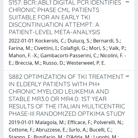
S157: BCR::ABL1 DIGITAL PCR IDENTIFIES
CHRONIC PHASE CML PATIENTS
SUITABLE FOR AN EARLY TKI
DISCONTINUATION ATTEMPT: A
PATIENT-LEVEL META-ANALYSIS
2022-01-01 Kockerols, C.; Dulucq, S.; Bernardi, S.;
Farina, M.; Civettini, I.; Colafigli, G.; Mori, S.; Valk, P.;
Mahon, F. -X.; Gambacorti-Passerini, C.; Nicolini, F. -
E.; Breccia, M.; Russo, D.; Westerweel, P. E.
S882 OPTIMIZATION OF TKI TREATMENT
IN ELDERLY PATIENTS WITH PH+
CHRONIC MYELOID LEUKEMIA AND
STABLE MR3.0 OR MR4.0: 1ST YEAR
RESULTS OF THE ITALIAN MULTICENTRIC
PHASE-III RANDOMIZED OPTKIMA STUDY
2019-01-01 Malagola, M.; Efficace, F.; Polverelli, N.;
Cottone, F.; Abruzzese, E.; Iurlo, A.; Bucelli, C.;
Stagno, F.; Bonifacio, M.; D’Adda, M.; Lunghi, M.;