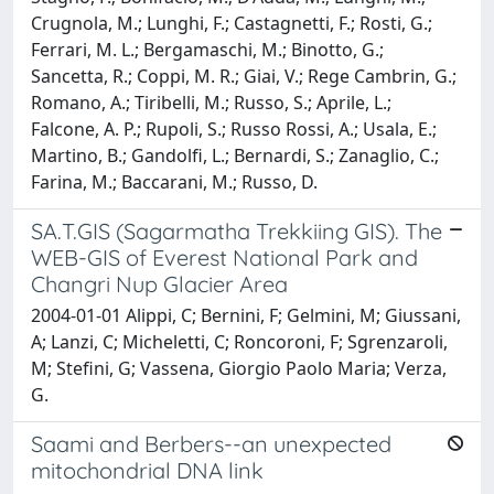
Crugnola, M.; Lunghi, F.; Castagnetti, F.; Rosti, G.;
Ferrari, M. L.; Bergamaschi, M.; Binotto, G.;
Sancetta, R.; Coppi, M. R.; Giai, V.; Rege Cambrin, G.;
Romano, A.; Tiribelli, M.; Russo, S.; Aprile, L.;
Falcone, A. P.; Rupoli, S.; Russo Rossi, A.; Usala, E.;
Martino, B.; Gandolfi, L.; Bernardi, S.; Zanaglio, C.;
Farina, M.; Baccarani, M.; Russo, D.
SA.T.GIS (Sagarmatha Trekkiing GIS). The
WEB-GIS of Everest National Park and
Changri Nup Glacier Area
2004-01-01 Alippi, C; Bernini, F; Gelmini, M; Giussani,
A; Lanzi, C; Micheletti, C; Roncoroni, F; Sgrenzaroli,
M; Stefini, G; Vassena, Giorgio Paolo Maria; Verza,
G.
Saami and Berbers--an unexpected
mitochondrial DNA link