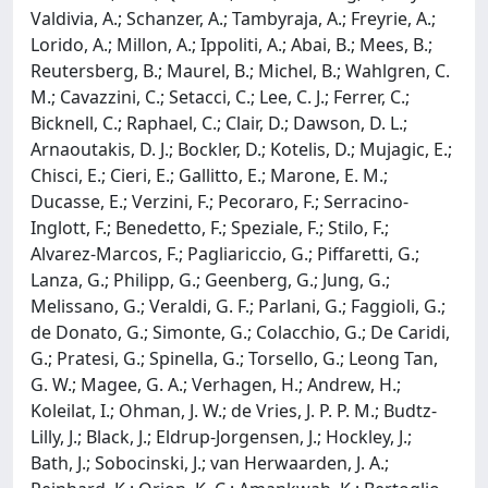
Valdivia, A.; Schanzer, A.; Tambyraja, A.; Freyrie, A.;
Lorido, A.; Millon, A.; Ippoliti, A.; Abai, B.; Mees, B.;
Reutersberg, B.; Maurel, B.; Michel, B.; Wahlgren, C.
M.; Cavazzini, C.; Setacci, C.; Lee, C. J.; Ferrer, C.;
Bicknell, C.; Raphael, C.; Clair, D.; Dawson, D. L.;
Arnaoutakis, D. J.; Bockler, D.; Kotelis, D.; Mujagic, E.;
Chisci, E.; Cieri, E.; Gallitto, E.; Marone, E. M.;
Ducasse, E.; Verzini, F.; Pecoraro, F.; Serracino-
Inglott, F.; Benedetto, F.; Speziale, F.; Stilo, F.;
Alvarez-Marcos, F.; Pagliariccio, G.; Piffaretti, G.;
Lanza, G.; Philipp, G.; Geenberg, G.; Jung, G.;
Melissano, G.; Veraldi, G. F.; Parlani, G.; Faggioli, G.;
de Donato, G.; Simonte, G.; Colacchio, G.; De Caridi,
G.; Pratesi, G.; Spinella, G.; Torsello, G.; Leong Tan,
G. W.; Magee, G. A.; Verhagen, H.; Andrew, H.;
Koleilat, I.; Ohman, J. W.; de Vries, J. P. P. M.; Budtz-
Lilly, J.; Black, J.; Eldrup-Jorgensen, J.; Hockley, J.;
Bath, J.; Sobocinski, J.; van Herwaarden, J. A.;