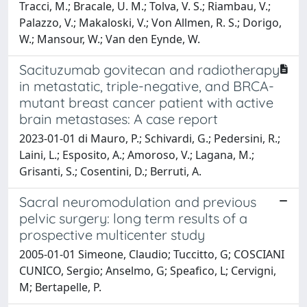
Tracci, M.; Bracale, U. M.; Tolva, V. S.; Riambau, V.;
Palazzo, V.; Makaloski, V.; Von Allmen, R. S.; Dorigo,
W.; Mansour, W.; Van den Eynde, W.
Sacituzumab govitecan and radiotherapy
in metastatic, triple-negative, and BRCA-
mutant breast cancer patient with active
brain metastases: A case report
2023-01-01 di Mauro, P.; Schivardi, G.; Pedersini, R.;
Laini, L.; Esposito, A.; Amoroso, V.; Lagana, M.;
Grisanti, S.; Cosentini, D.; Berruti, A.
Sacral neuromodulation and previous
pelvic surgery: long term results of a
prospective multicenter study
2005-01-01 Simeone, Claudio; Tuccitto, G; COSCIANI
CUNICO, Sergio; Anselmo, G; Speafico, L; Cervigni,
M; Bertapelle, P.