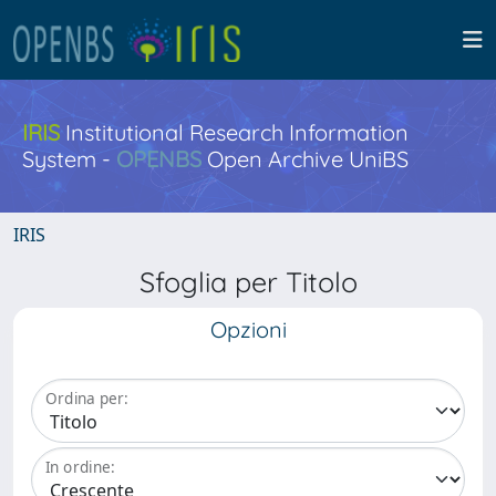
IRIS
Institutional Research Information
System -
OPENBS
Open Archive UniBS
IRIS
Sfoglia per Titolo
Opzioni
Ordina per:
In ordine: