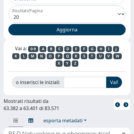
Risultati/Pagina
Vai a:
0-9
A
B
C
D
E
F
G
H
I
J
K
L
M
N
O
P
Q
R
S
T
U
V
W
X
Y
Z
o inserisci le iniziali:
Mostrati risultati da
63.382 a 63.401 di 83.571
esporta metadati
R&D Networking in a pharmaceutical