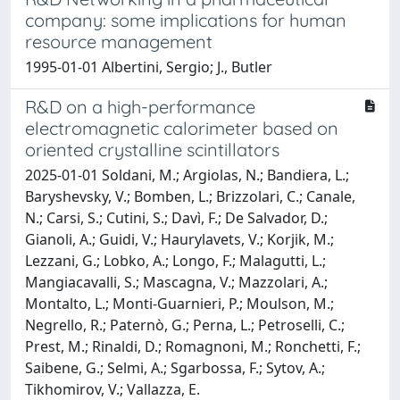
company: some implications for human
resource management
1995-01-01 Albertini, Sergio; J., Butler
R&D on a high-performance
electromagnetic calorimeter based on
oriented crystalline scintillators
2025-01-01 Soldani, M.; Argiolas, N.; Bandiera, L.;
Baryshevsky, V.; Bomben, L.; Brizzolari, C.; Canale,
N.; Carsi, S.; Cutini, S.; Davì, F.; De Salvador, D.;
Gianoli, A.; Guidi, V.; Haurylavets, V.; Korjik, M.;
Lezzani, G.; Lobko, A.; Longo, F.; Malagutti, L.;
Mangiacavalli, S.; Mascagna, V.; Mazzolari, A.;
Montalto, L.; Monti-Guarnieri, P.; Moulson, M.;
Negrello, R.; Paternò, G.; Perna, L.; Petroselli, C.;
Prest, M.; Rinaldi, D.; Romagnoni, M.; Ronchetti, F.;
Saibene, G.; Selmi, A.; Sgarbossa, F.; Sytov, A.;
Tikhomirov, V.; Vallazza, E.