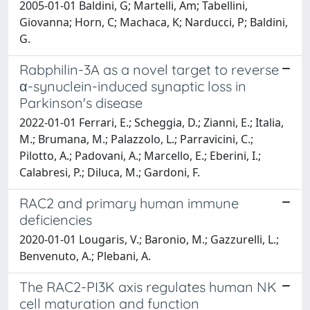
2005-01-01 Baldini, G; Martelli, Am; Tabellini,
Giovanna; Horn, C; Machaca, K; Narducci, P; Baldini,
G.
Rabphilin-3A as a novel target to reverse
α-synuclein-induced synaptic loss in
Parkinson's disease
2022-01-01 Ferrari, E.; Scheggia, D.; Zianni, E.; Italia,
M.; Brumana, M.; Palazzolo, L.; Parravicini, C.;
Pilotto, A.; Padovani, A.; Marcello, E.; Eberini, I.;
Calabresi, P.; Diluca, M.; Gardoni, F.
RAC2 and primary human immune
deficiencies
2020-01-01 Lougaris, V.; Baronio, M.; Gazzurelli, L.;
Benvenuto, A.; Plebani, A.
The RAC2-PI3K axis regulates human NK
cell maturation and function