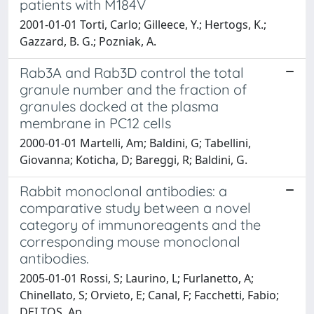
patients with M184V
2001-01-01 Torti, Carlo; Gilleece, Y.; Hertogs, K.;
Gazzard, B. G.; Pozniak, A.
Rab3A and Rab3D control the total
granule number and the fraction of
granules docked at the plasma
membrane in PC12 cells
2000-01-01 Martelli, Am; Baldini, G; Tabellini,
Giovanna; Koticha, D; Bareggi, R; Baldini, G.
Rabbit monoclonal antibodies: a
comparative study between a novel
category of immunoreagents and the
corresponding mouse monoclonal
antibodies.
2005-01-01 Rossi, S; Laurino, L; Furlanetto, A;
Chinellato, S; Orvieto, E; Canal, F; Facchetti, Fabio;
DEI TOS, Ap