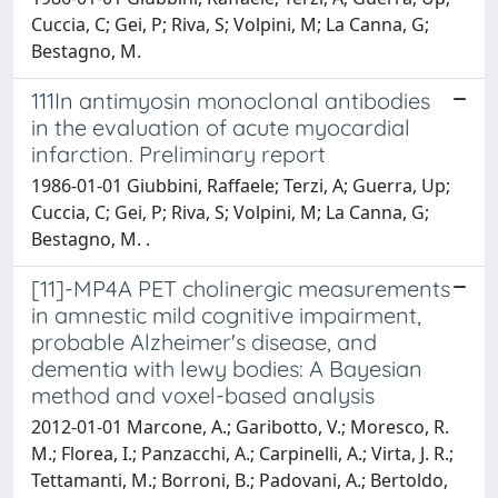
Cuccia, C; Gei, P; Riva, S; Volpini, M; La Canna, G;
Bestagno, M.
111In antimyosin monoclonal antibodies
in the evaluation of acute myocardial
infarction. Preliminary report
1986-01-01 Giubbini, Raffaele; Terzi, A; Guerra, Up;
Cuccia, C; Gei, P; Riva, S; Volpini, M; La Canna, G;
Bestagno, M. .
[11]-MP4A PET cholinergic measurements
in amnestic mild cognitive impairment,
probable Alzheimer's disease, and
dementia with lewy bodies: A Bayesian
method and voxel-based analysis
2012-01-01 Marcone, A.; Garibotto, V.; Moresco, R.
M.; Florea, I.; Panzacchi, A.; Carpinelli, A.; Virta, J. R.;
Tettamanti, M.; Borroni, B.; Padovani, A.; Bertoldo,