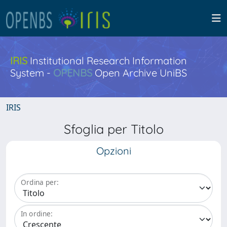
IRIS
Institutional Research Information
System -
OPENBS
Open Archive UniBS
IRIS
Sfoglia per Titolo
Opzioni
Ordina per:
In ordine: