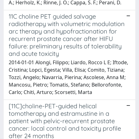
A.; Herholz, K.; Rinne, J. O.; Cappa, S. F.; Perani, D.
11C choline PET guided salvage
radiotherapy with volumetric modulation
arc therapy and hypofractionation for
recurrent prostate cancer after HIFU
failure: preliminary results of tolerability
and acute toxicity
2014-01-01 Alongi, Filippo; Liardo, Rocco L E; Iftode,
Cristina; Lopci, Egesta; Villa, Elisa; Comito, Tiziana;
Tozzi, Angelo; Navarria, Pierina; Ascolese, Anna M;
Mancosu, Pietro; Tomatis, Stefano; Bellorofonte,
Carlo; Chiti, Arturo; Scorsetti, Marta
[11C]choline-PET-guided helical
tomotherapy and estramustine in a
patient with pelvic-recurrent prostate
cancer: local control and toxicity profile
after 24 months