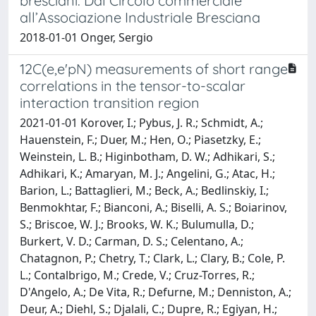
bresciani. Dal Circolo commerciale
all’Associazione Industriale Bresciana
2018-01-01 Onger, Sergio
12C(e,e'pN) measurements of short range
correlations in the tensor-to-scalar
interaction transition region
2021-01-01 Korover, I.; Pybus, J. R.; Schmidt, A.;
Hauenstein, F.; Duer, M.; Hen, O.; Piasetzky, E.;
Weinstein, L. B.; Higinbotham, D. W.; Adhikari, S.;
Adhikari, K.; Amaryan, M. J.; Angelini, G.; Atac, H.;
Barion, L.; Battaglieri, M.; Beck, A.; Bedlinskiy, I.;
Benmokhtar, F.; Bianconi, A.; Biselli, A. S.; Boiarinov,
S.; Briscoe, W. J.; Brooks, W. K.; Bulumulla, D.;
Burkert, V. D.; Carman, D. S.; Celentano, A.;
Chatagnon, P.; Chetry, T.; Clark, L.; Clary, B.; Cole, P.
L.; Contalbrigo, M.; Crede, V.; Cruz-Torres, R.;
D'Angelo, A.; De Vita, R.; Defurne, M.; Denniston, A.;
Deur, A.; Diehl, S.; Djalali, C.; Dupre, R.; Egiyan, H.;