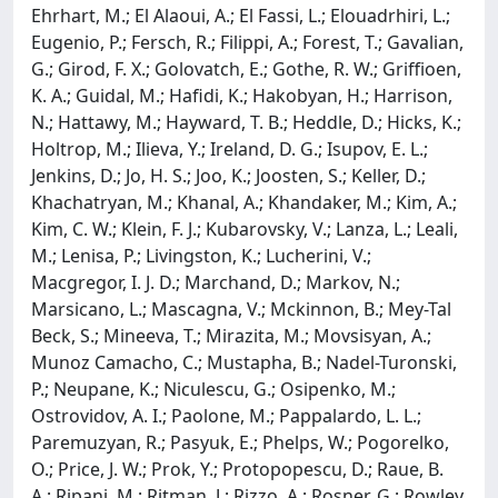
Ehrhart, M.; El Alaoui, A.; El Fassi, L.; Elouadrhiri, L.;
Eugenio, P.; Fersch, R.; Filippi, A.; Forest, T.; Gavalian,
G.; Girod, F. X.; Golovatch, E.; Gothe, R. W.; Griffioen,
K. A.; Guidal, M.; Hafidi, K.; Hakobyan, H.; Harrison,
N.; Hattawy, M.; Hayward, T. B.; Heddle, D.; Hicks, K.;
Holtrop, M.; Ilieva, Y.; Ireland, D. G.; Isupov, E. L.;
Jenkins, D.; Jo, H. S.; Joo, K.; Joosten, S.; Keller, D.;
Khachatryan, M.; Khanal, A.; Khandaker, M.; Kim, A.;
Kim, C. W.; Klein, F. J.; Kubarovsky, V.; Lanza, L.; Leali,
M.; Lenisa, P.; Livingston, K.; Lucherini, V.;
Macgregor, I. J. D.; Marchand, D.; Markov, N.;
Marsicano, L.; Mascagna, V.; Mckinnon, B.; Mey-Tal
Beck, S.; Mineeva, T.; Mirazita, M.; Movsisyan, A.;
Munoz Camacho, C.; Mustapha, B.; Nadel-Turonski,
P.; Neupane, K.; Niculescu, G.; Osipenko, M.;
Ostrovidov, A. I.; Paolone, M.; Pappalardo, L. L.;
Paremuzyan, R.; Pasyuk, E.; Phelps, W.; Pogorelko,
O.; Price, J. W.; Prok, Y.; Protopopescu, D.; Raue, B.
A.; Ripani, M.; Ritman, J.; Rizzo, A.; Rosner, G.; Rowley,