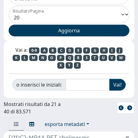
Risultati/Pagina
Vai a:
0-9
A
B
C
D
E
F
G
H
I
J
K
L
M
N
O
P
Q
R
S
T
U
V
W
X
Y
Z
o inserisci le iniziali:
Mostrati risultati da 21 a
40 di 83.571
esporta metadati
[(11)C]-MP4A PET cholinergic