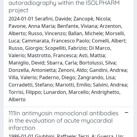
autoradiography within the ISOLPHARM
project
2024-01-01 Serafini, Davide; Zancopè, Nicola;
Pavone, Anna Maria; Benfante, Viviana; Arzenton,
Alberto; Russo, Vincenzo; Ballan, Michele; Morselli,
Luca; Cammarata, Francesco Paolo; Comelli, Albert;
Russo, Giorgio; Scopelliti, Fabrizio; Di Marco,
Valerio; Mastrotto, Francesca; Asti, Mattia;
Maniglio, Devid; Sbarra, Carla; Bortolussi, Silva;
Donzella, Antonietta; Zenoni, Aldo; Gandini, Andrea;
Villa, Valerio; Paderno, Diego; Zangrando, Lisa;
Corradetti, Stefano; Mariotti, Emilio; Salvini, Andrea;
Torrisi, Filippo; Lunardon, Marcello; Andrighetto,
Alberto
111In antimyosin monoclonal antibodies
in the evaluation of acute myocardial
infarction
1986-01-01 Giubbini, Raffaele; Terzi, A; Guerra, Up;