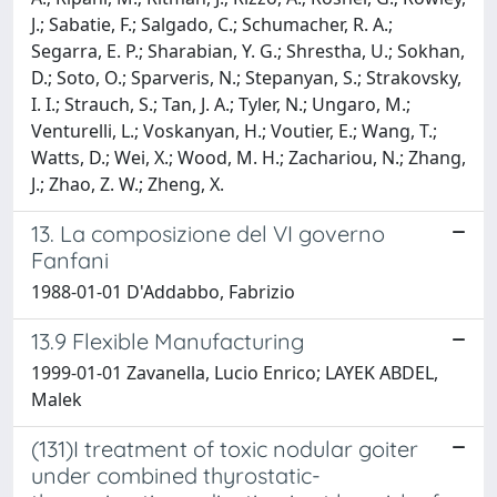
J.; Sabatie, F.; Salgado, C.; Schumacher, R. A.;
Segarra, E. P.; Sharabian, Y. G.; Shrestha, U.; Sokhan,
D.; Soto, O.; Sparveris, N.; Stepanyan, S.; Strakovsky,
I. I.; Strauch, S.; Tan, J. A.; Tyler, N.; Ungaro, M.;
Venturelli, L.; Voskanyan, H.; Voutier, E.; Wang, T.;
Watts, D.; Wei, X.; Wood, M. H.; Zachariou, N.; Zhang,
J.; Zhao, Z. W.; Zheng, X.
13. La composizione del VI governo
Fanfani
1988-01-01 D'Addabbo, Fabrizio
13.9 Flexible Manufacturing
1999-01-01 Zavanella, Lucio Enrico; LAYEK ABDEL,
Malek
(131)I treatment of toxic nodular goiter
under combined thyrostatic-