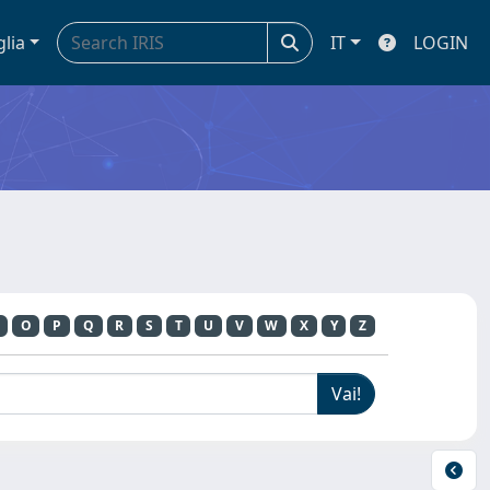
glia
IT
LOGIN
O
P
Q
R
S
T
U
V
W
X
Y
Z