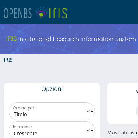
IRIS
Institutional Research Information System
IRIS
Opzioni
V
Ordina per:
In ordine:
Mostrati risul