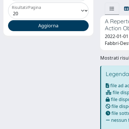
Risultati/Pagina
A Reperto
Action O
2022-01-01 S
Fabbri-Dest
Mostrati risul
Legenda
file ad 
file dis
file disp
file disp
file sot
nessun f