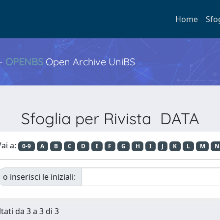
Home
Sfo
 -
OPENBS
Open Archive UniBS
Sfoglia per Rivista DATA
ai a:
0-9
A
B
C
D
E
F
G
H
I
J
K
L
M
N
o inserisci le iniziali:
tati da 3 a 3 di 3