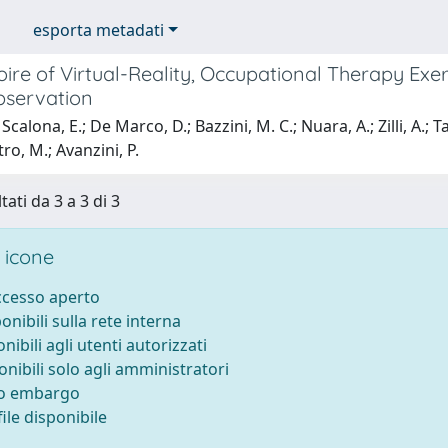
esporta metadati
ire of Virtual-Reality, Occupational Therapy Exe
bservation
calona, E.; De Marco, D.; Bazzini, M. C.; Nuara, A.; Zilli, A.; Ta
ro, M.; Avanzini, P.
tati da 3 a 3 di 3
 icone
accesso aperto
ponibili sulla rete interna
onibili agli utenti autorizzati
onibili solo agli amministratori
to embargo
ile disponibile