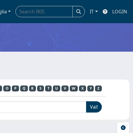
glia
IT
LOGIN
O
P
Q
R
S
T
U
V
W
X
Y
Z