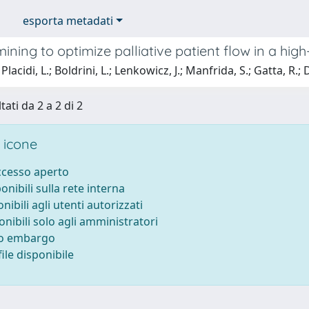
esporta metadati
ining to optimize palliative patient flow in a h
lacidi, L.; Boldrini, L.; Lenkowicz, J.; Manfrida, S.; Gatta, R.; Da
tati da 2 a 2 di 2
 icone
accesso aperto
ponibili sulla rete interna
onibili agli utenti autorizzati
onibili solo agli amministratori
to embargo
ile disponibile