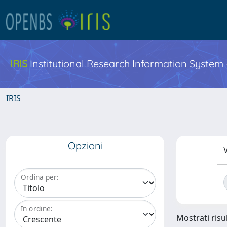
IRIS
Institutional Research Information System
IRIS
Opzioni
V
Ordina per:
In ordine:
Mostrati risul