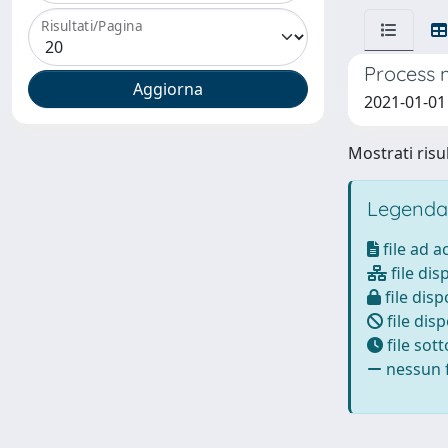
Risultati/Pagina
Process m
2021-01-01 P
Mostrati risul
Legenda
file ad 
file dis
file disp
file disp
file sot
nessun f