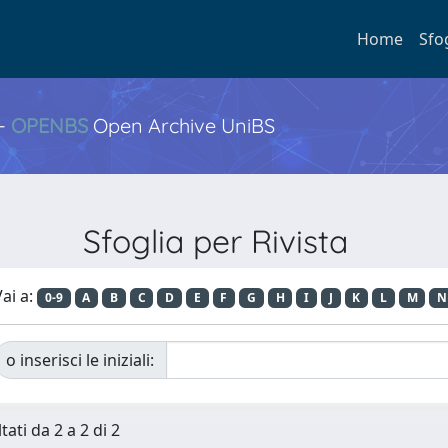
Home
Sfo
 -
OPENBS
Open Archive UniBS
Sfoglia per Rivista
ai a:
0-9
A
B
C
D
E
F
G
H
I
J
K
L
M
N
o inserisci le iniziali:
tati da 2 a 2 di 2