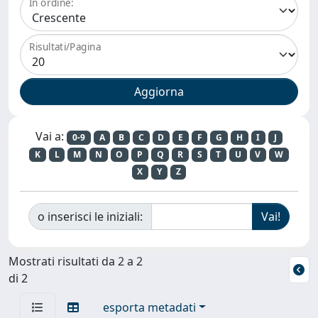
In ordine:
Risultati/Pagina
Vai a:
0-9
A
B
C
D
E
F
G
H
I
J
K
L
M
N
O
P
Q
R
S
T
U
V
W
X
Y
Z
o inserisci le iniziali:
Mostrati risultati da 2 a 2
di 2
esporta metadati