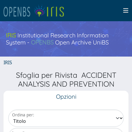
IRIS
Institutional Research Information
System -
OPENBS
Open Archive UniBS
IRIS
Sfoglia per Rivista ACCIDENT
ANALYSIS AND PREVENTION
Opzioni
Ordina per: