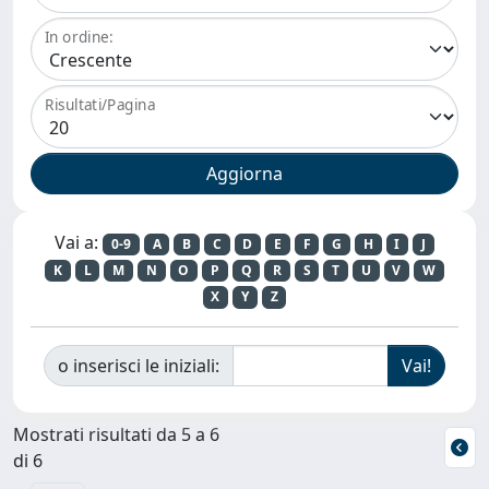
In ordine:
Risultati/Pagina
Vai a:
0-9
A
B
C
D
E
F
G
H
I
J
K
L
M
N
O
P
Q
R
S
T
U
V
W
X
Y
Z
o inserisci le iniziali:
Mostrati risultati da 5 a 6
di 6