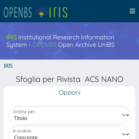
IRIS
Institutional Research Information
System -
OPENBS
Open Archive UniBS
IRIS
Sfoglia per Rivista ACS NANO
Opzioni
Ordina per:
In ordine: