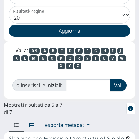
Risultati/Pagina
Vai a:
0-9
A
B
C
D
E
F
G
H
I
J
K
L
M
N
O
P
Q
R
S
T
U
V
W
X
Y
Z
o inserisci le iniziali:
Mostrati risultati da 5 a 7
di 7
esporta metadati
Shaping the Emission Directivity of Single