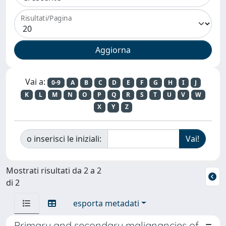
Risultati/Pagina
Vai a:
0-9
A
B
C
D
E
F
G
H
I
J
K
L
M
N
O
P
Q
R
S
T
U
V
W
X
Y
Z
o inserisci le iniziali:
Mostrati risultati da 2 a 2
di 2
esporta metadati
Primary and secondary malignancies of