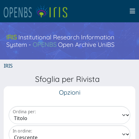
IRIS
Institutional Research Information
System -
OPENBS
Open Archive UniBS
IRIS
Sfoglia per Rivista
Opzioni
Ordina per:
In ordine: