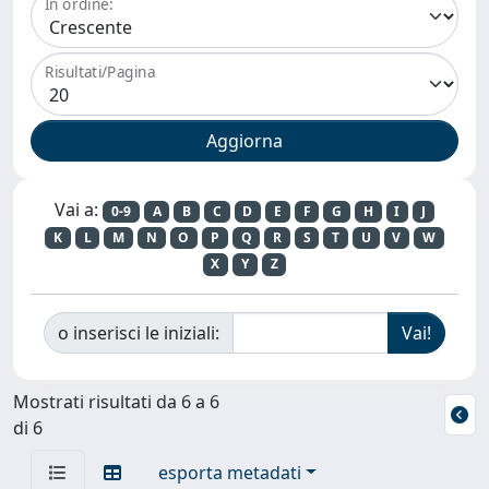
In ordine:
Risultati/Pagina
Vai a:
0-9
A
B
C
D
E
F
G
H
I
J
K
L
M
N
O
P
Q
R
S
T
U
V
W
X
Y
Z
o inserisci le iniziali:
Mostrati risultati da 6 a 6
di 6
esporta metadati