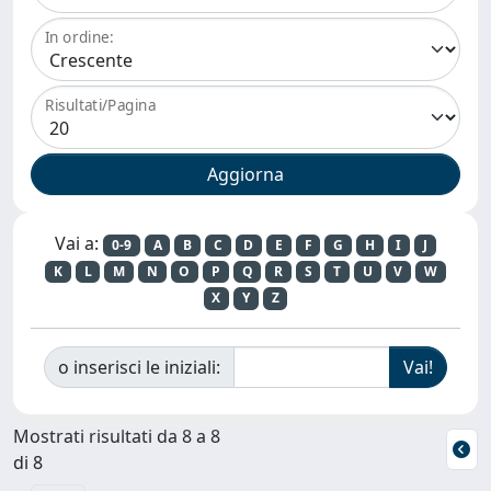
In ordine:
Risultati/Pagina
Vai a:
0-9
A
B
C
D
E
F
G
H
I
J
K
L
M
N
O
P
Q
R
S
T
U
V
W
X
Y
Z
o inserisci le iniziali:
Mostrati risultati da 8 a 8
di 8