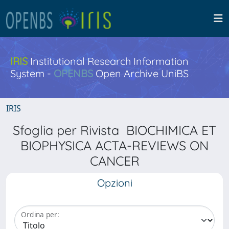
IRIS
Institutional Research Information
System -
OPENBS
Open Archive UniBS
IRIS
Sfoglia per Rivista BIOCHIMICA ET
BIOPHYSICA ACTA-REVIEWS ON
CANCER
Opzioni
Ordina per: