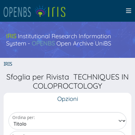
IRIS
Institutional Research Information
System -
OPENBS
Open Archive UniBS
IRIS
Sfoglia per Rivista TECHNIQUES IN
COLOPROCTOLOGY
Opzioni
Ordina per: