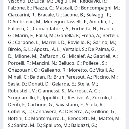
Visconti, D.; Luca, M.; Degiuli, M.; Reddavid, R.;
Falzone, E.; Piazza, C.; Mascali, D.; Boncompagni, M.;
Ciaccarini, R.; Bracale, U.; Iacone, B.; Selvaggi, F.;
D'Ambrosio, M.; Menegon Tasselli, F.; Amodio, L.;
Folliero, C.; Comandatore, A.; Furbetta, N.; Franco,
G.; Marin, F.; Palisi, M.; Gonella, F.; Frena, A.; Bertelli,
G.; Carbone, L.; Marrelli, D.; Roviello, F.; Garino, M.;
Birolo, S. L.; Apostu, A. L.; Vertaldi, S.; De Palma, G.
D.; Milone, M.; Zaffaroni, G.; Micalef, A.; Gabrieli, A.;
Porcelli, F.; Manzini, N.; Belluco, C.; Pollesel, S.;
Ghazouani, O.; Galleano, R.; Moretto, G.; Vitali, A.;
Mihail, C.; Baldan, R.; Brun Peressut, A.; Piccino, M.;
Sasia, D.; Donati, D.; Gelarda, E.; Stella, M.;
Robustelli, V.; Giannessi, S.; Marrosu, A. G.;
Scognamillo, F.; Ippolito, L.; Restivo, A.; Zorcolo, L.;
Denti, F.; Carbone, G.; Savastano, F.; Scola, R.;
Cobellis, L.; Cannavera, A.; Deserra, A.; Grillone, G.;
Bottini, C.; Montemurro, L.; Benedetti, M.; Mattei, M.
S.; Sanita, M. D.; Spalluto, M.; Baldazzi, G.;