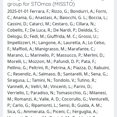
group for STOmas (MISSTO)
2025-01-01 Ferrara, F.; Rizzo, G.; Bondurri, A.; Forni,
C.; Anania, G.; Anastasi, A.; Baiocchi, G. L.; Boccia, L.;
Cassini, D.; Catarci, M.; Cestaro, G.; Cillara, N.;
Cobellis, F.; De Luca, R.; De Nardi, P.; Deidda, S.;
Delogu, D.; Fedi, M.; Giuffrida, M. C.; Grossi, U.;
Impellizzeri, H.; Langone, A.; Lauretta, A.; Lo Celso,
F.; Maffioli, A.; Manigrasso, M.; Marafante, C.;
Marano, L.; Marinello, P.; Massucco, P.; Merlini, D.;
Morelli, L.; Mozzon, M.; Pafundi, D. P.; Pata, F.;
Pellino, G.; Peltrini, R.; Petrina, A.; Piazza, D.; Rabuini,
C.; Resendiz, A.; Salmaso, B.; Santarelli, M.; Sena, G.;
Siragusa, L.; Tamini, N.; Tondolo, V.; Tutino, R.;
Vannelli, A.; Veltri, M.; Vincenti, L.; Parini, D.;
Verriello, I.; Paradiso, N.; Tomasicchio, G.; Milanesi,
M.; Romanzi, A.; Valle, A. D.; Cocorullo, G.; Venturelli,
P.; Carlo, G.; Ripamonti, L.; Sensi, B.; Guida, A. M.;
Sica, G.; Ammerata, G.; Piceni, C.; Ferguglia, A.;