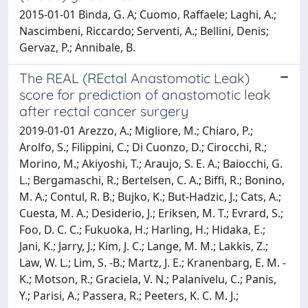
2015-01-01 Binda, G. A; Cuomo, Raffaele; Laghi, A.;
Nascimbeni, Riccardo; Serventi, A.; Bellini, Denis;
Gervaz, P.; Annibale, B.
The REAL (REctal Anastomotic Leak)
score for prediction of anastomotic leak
after rectal cancer surgery
2019-01-01 Arezzo, A.; Migliore, M.; Chiaro, P.;
Arolfo, S.; Filippini, C.; Di Cuonzo, D.; Cirocchi, R.;
Morino, M.; Akiyoshi, T.; Araujo, S. E. A.; Baiocchi, G.
L.; Bergamaschi, R.; Bertelsen, C. A.; Biffi, R.; Bonino,
M. A.; Contul, R. B.; Bujko, K.; But-Hadzic, J.; Cats, A.;
Cuesta, M. A.; Desiderio, J.; Eriksen, M. T.; Evrard, S.;
Foo, D. C. C.; Fukuoka, H.; Harling, H.; Hidaka, E.;
Jani, K.; Jarry, J.; Kim, J. C.; Lange, M. M.; Lakkis, Z.;
Law, W. L.; Lim, S. -B.; Martz, J. E.; Kranenbarg, E. M. -
K.; Motson, R.; Graciela, V. N.; Palanivelu, C.; Panis,
Y.; Parisi, A.; Passera, R.; Peeters, K. C. M. J.;