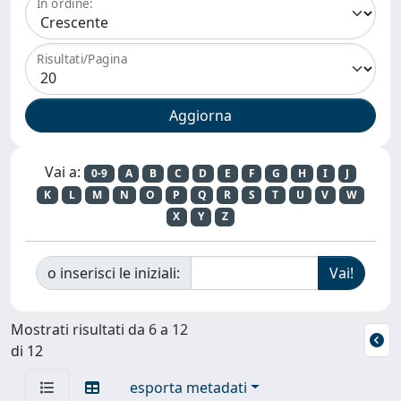
In ordine:
Risultati/Pagina
Vai a:
0-9
A
B
C
D
E
F
G
H
I
J
K
L
M
N
O
P
Q
R
S
T
U
V
W
X
Y
Z
o inserisci le iniziali:
Mostrati risultati da 6 a 12
di 12
esporta metadati