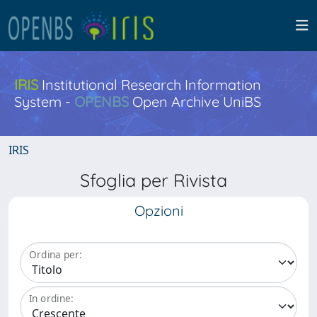
IRIS
Institutional Research Information
System -
OPENBS
Open Archive UniBS
IRIS
Sfoglia per Rivista
Opzioni
Ordina per:
In ordine: