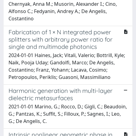
Chernyak, Anna M.; Musorin, Alexander I.; Cino,
Alfonso C.; Fedyanin, Andrey A.; De Angelis,
Costantino
Fabrication of 1 × N integrated power
splitters with arbitrary power ratio for
single and multimode photonics
2024-01-01 Haines, Jack; Vitali, Valerio; Bottrill, Kyle;
Naik, Pooja Uday; Gandolfi, Marco; De Angelis,
Costantino; Franz, Yohann; Lacava, Cosimo;
Petropoulos, Periklis; Guasoni, Massimiliano
Harmonic generation with multi-layer
dielectric metasurfaces
2021-01-01 Marino, G.; Rocco, D.; Gigli, C.; Beaudoin,
G.; Pantzas, K.; Suffit, S.; Filloux, P.; Sagnes, I.; Leo,
G.; De Angelis, C.
Intrinsic nonlinear geometric phase in