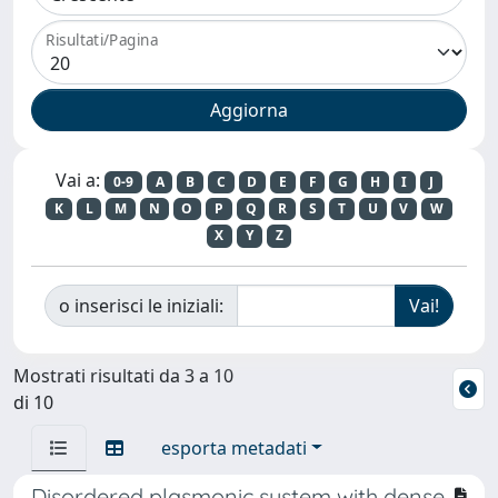
Risultati/Pagina
Vai a:
0-9
A
B
C
D
E
F
G
H
I
J
K
L
M
N
O
P
Q
R
S
T
U
V
W
X
Y
Z
o inserisci le iniziali:
Mostrati risultati da 3 a 10
di 10
esporta metadati
Disordered plasmonic system with dense