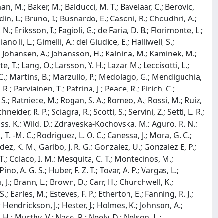
n, M.; Baker, M.; Balducci, M. T.; Bavelaar, C.; Berovic,
udin, L.; Bruno, I.; Busnardo, E.; Casoni, R.; Choudhri, A.;
 N.; Eriksson, I.; Fagioli, G.; de Faria, D. B.; Florimonte, L.;
nolli, L.; Gimelli, A.; del Giudice, E.; Halliwell, S.;
J.; Johansen, A.; Johansson, H.; Kalnina, M.; Kaminek, M.;
, T.; Lang, O.; Larsson, Y. H.; Lazar, M.; Leccisotti, L.;
, C.; Martins, B.; Marzullo, P.; Medolago, G.; Mendiguchia,
.; Parviainen, T.; Patrina, J.; Peace, R.; Pirich, C.;
 S.; Ratniece, M.; Rogan, S. A.; Romeo, A.; Rossi, M.; Ruiz,
eider, R. P.; Sciagra, R.; Scotti, S.; Servini, Z.; Setti, L. R.;
; Weiss, K.; Wild, D.; Zdraveska-Kochovska, M.; Aguro, R. N.;
g, T. -M. C.; Rodriguez, L. O. C.; Canessa, J.; Mora, G. C.;
ndez, K. M.; Garibo, J. R. G.; Gonzalez, U.; Gonzalez E, P.;
 T.; Colaco, I. M.; Mesquita, C. T.; Montecinos, M.;
no, A. G. S.; Huber, F. Z. T.; Tovar, A. P.; Vargas, L.;
, J.; Brann, L.; Brown, D.; Carr, H.; Churchwell, K.;
; Earles, M.; Esteves, F. P.; Etherton, E.; Fanning, R. J.;
; Hendrickson, J.; Hester, J.; Holmes, K.; Johnson, A.;
H.; Murthy, V.; Nace, R.; Neely, D.; Nelson, L.;