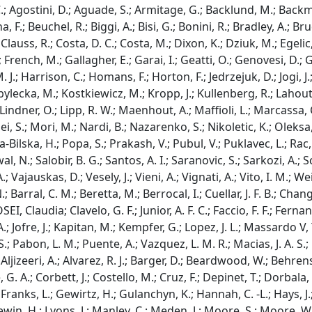
C.; Agostini, D.; Aguade, S.; Armitage, G.; Backlund, M.; Backma
, F.; Beuchel, R.; Biggi, A.; Bisi, G.; Bonini, R.; Bradley, A.; Br
; Clauss, R.; Costa, D. C.; Costa, M.; Dixon, K.; Dziuk, M.; Egelic,
; French, M.; Gallagher, E.; Garai, I.; Geatti, O.; Genovesi, D.; Gia
 J.; Harrison, C.; Homans, F.; Horton, F.; Jedrzejuk, D.; Jogi, 
bylecka, M.; Kostkiewicz, M.; Kropp, J.; Kullenberg, R.; Lahoutte
 Lindner, O.; Lipp, R. W.; Maenhout, A.; Maffioli, L.; Marcassa
ei, S.; Mori, M.; Nardi, B.; Nazarenko, S.; Nikoletic, K.; Oleksa, R
Bilska, H.; Popa, S.; Prakash, V.; Pubul, V.; Puklavec, L.; Rac,
l, N.; Salobir, B. G.; Santos, A. I.; Saranovic, S.; Sarkozi, A.; Schn
A.; Vajauskas, D.; Vesely, J.; Vieni, A.; Vignati, A.; Vito, I. M.
; Barral, C. M.; Beretta, M.; Berrocal, I.; Cuellar, J. F. B.; Chan
I, Claudia; Clavelo, G. F.; Junior, A. F. C.; Faccio, F. F.; Ferna
; Jofre, J.; Kapitan, M.; Kempfer, G.; Lopez, J. L.; Massardo V,
; Pabon, L. M.; Puente, A.; Vazquez, L. M. R.; Macias, J. A. S.; Pi
 Aljizeeri, A.; Alvarez, R. J.; Barger, D.; Beardwood, W.; Behrens
. A.; Corbett, J.; Costello, M.; Cruz, F.; Depinet, T.; Dorbala, S.
 Franks, L.; Gewirtz, H.; Gulanchyn, K.; Hannah, C. -L.; Hays, J.
ewin, H.; Lyons, J.; Manley, C.; Meden, J.; Moore, S.; Moore, W. 