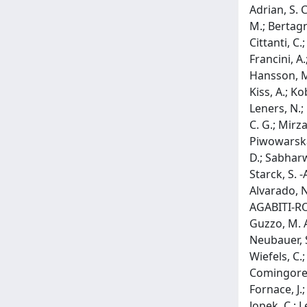
Adrian, S. 
M.; Bertagna
Cittanti, C.
Francini, A.
Hansson, M.
Kiss, A.; Ko
Leners, N.;
C. G.; Mirza
Piwowarska-
D.; Sabharwa
Starck, S. -
Alvarado, N.
AGABITI-ROSE
Guzzo, M. A.
Neubauer, S.
Wiefels, C.;
Comingore, G
Fornace, J.;
Jopek, C.; L