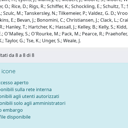
 O.; Rice, D.; Rigs, R.; Schiffer, K.; Schockling, E.; Schultz, T.;
.; Szulc, M.; Tanskersley, N.; Tilkemeier, P.; Valdez, G. D.; Vr
tkins, E.; Bevan, J.; Bonomini, C.; Christiansen, J.; Clack, L.; Cra
 Hanley, T.; Hartcher, K.; Hassall, J.; Kelley, B.; Kelly, S.; Kid
; O'Malley, S.; O'Rourke, M.; Pack, M.; Pearce, R.; Praehofer, 
 Taylor, G.; Tse, K.; Unger, S.; Weale, J.
tati da 8 a 8 di 8
 icone
accesso aperto
ponibili sulla rete interna
onibili agli utenti autorizzati
onibili solo agli amministratori
to embargo
ile disponibile