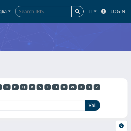
glia
IT
LOGIN
O
P
Q
R
S
T
U
V
W
X
Y
Z