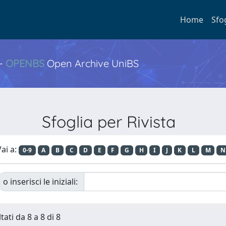
Home
Sfo
 -
OPENBS
Open Archive UniBS
Sfoglia per Rivista
ai a:
0-9
A
B
C
D
E
F
G
H
I
J
K
L
M
N
o inserisci le iniziali:
tati da 8 a 8 di 8