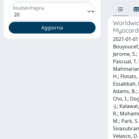
Risultati/Pagina
Worldwid
Myocardi
2021-01-01 H
Bouyoucef, 
Jerome, S.; 
Pascual, T. 
Mahmarian, J
H.; Flotats,
Essabbah, H
Adams, B.; A
Cho, I.; Dog
-J.; Kalawat
R.; Mohamma
M.; Park, S.
Sivasubrama
Velasco, D. 