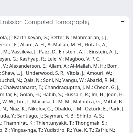
on Emission Computed Tomography
la, J.; Karthikeyan, G.; Better, N.; Mahmarian, J. J.;
on, E.; Allam, A. H.; Al-Mallah, M. H.; Flotats, A.;
Vassileva, J.; Paez, D.; Einstein, A. J.; Einstein, A. J.;
eyan, G.; Kashyap, R.; Lele, V.; Magboo, V. P. C.;
J. V.; Alexanderson, E.; Allam, A.; Al-Mallah, M. H.; Bom,
Shaw, L. J.; Underwood, S. R.; Vitola, J.; Amouri, W.;
uchdi, N.; Qais, N.; Soni, N.; Vangu, W.; Abazid, R. M.;
 G.; Chaiwatanarat, T.; Chandraguptha, J. M.; Cheon, G. J.;
mifar, P.; Golan, H.; Habib, S.; Hussain, R.; Im, H.; Jeon, H.
ee, W. W.; Lim, I.; Macaisa, C. M. M.; Malhotra, G.; Mittal, B.
; Niaz, K.; Nikolov, G.; Obaldo, J. M.; Ozturk, E.; Park, J.
suda, Y.; Santiago, J.; Sayman, H. B.; Shinto, A. S.;
.; Thamnirat, K.; Thientunyakit, T.; Thongmak, S.;
.; Yingsa-nga, T.; Yudistiro, R.; Yue, K. T.; Zafrir, N.;