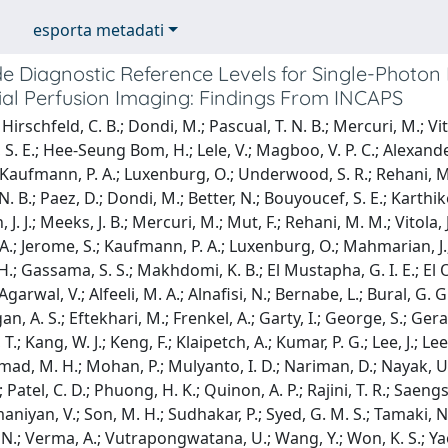
esporta metadati
e Diagnostic Reference Levels for Single-Phot
al Perfusion Imaging: Findings From INCAPS
irschfeld, C. B.; Dondi, M.; Pascual, T. N. B.; Mercuri, M.; Vito
S. E.; Hee-Seung Bom, H.; Lele, V.; Magboo, V. P. C.; Alexanders
Kaufmann, P. A.; Luxenburg, O.; Underwood, S. R.; Rehani, M. M.; 
N. B.; Paez, D.; Dondi, M.; Better, N.; Bouyoucef, S. E.; Karthik
. J.; Meeks, J. B.; Mercuri, M.; Mut, F.; Rehani, M. M.; Vitola, 
 A.; Jerome, S.; Kaufmann, P. A.; Luxenburg, O.; Mahmarian, J.; 
.; Gassama, S. S.; Makhdomi, K. B.; El Mustapha, G. I. E.; El O
garwal, V.; Alfeeli, M. A.; Alnafisi, N.; Bernabe, L.; Bural, G.
an, A. S.; Eftekhari, M.; Frenkel, A.; Garty, I.; George, S.; Gera
, T.; Kang, W. J.; Keng, F.; Klaipetch, A.; Kumar, P. G.; Lee, J.; L
d, M. H.; Mohan, P.; Mulyanto, I. D.; Nariman, D.; Nayak, U. N.
; Patel, C. D.; Phuong, H. K.; Quinon, A. P.; Rajini, T. R.; Saeng
niyan, V.; Son, M. H.; Sudhakar, P.; Syed, G. M. S.; Tamaki, N
N.; Verma, A.; Vutrapongwatana, U.; Wang, Y.; Won, K. S.; Yao, Z