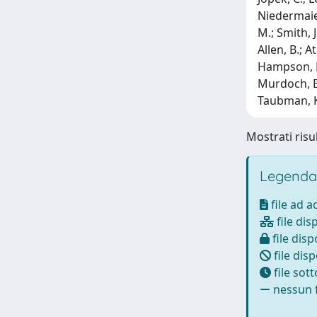
Niedermaier,
M.; Smith, J
Allen, B.; A
Hampson, R.;
Murdoch, E.
Taubman, K.;
Mostrati risul
Legenda
file ad 
file dis
file disp
file disp
file sot
nessun f