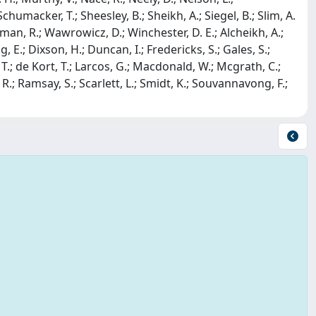
 Schumacker, T.; Sheesley, B.; Sheikh, A.; Siegel, B.; Slim, A.
ooman, R.; Wawrowicz, D.; Winchester, D. E.; Alcheikh, A.;
ig, E.; Dixson, H.; Duncan, I.; Fredericks, S.; Gales, S.;
d, T.; de Kort, T.; Larcos, G.; Macdonald, W.; Mcgrath, C.;
R.; Ramsay, S.; Scarlett, L.; Smidt, K.; Souvannavong, F.;