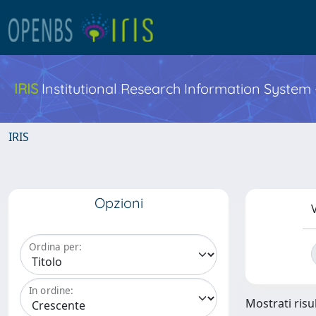
IRIS
Institutional Research Information System
IRIS
Opzioni
V
Ordina per:
In ordine:
Mostrati risul