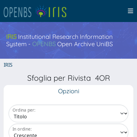
IRIS
Institutional Research Information
System -
OPENBS
Open Archive UniBS
IRIS
Sfoglia per Rivista 4OR
Opzioni
Ordina per:
In ordine: