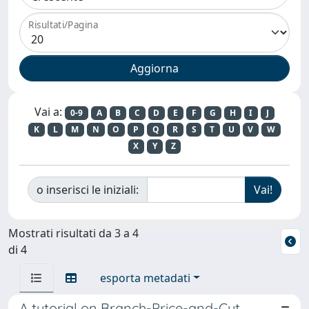
Risultati/Pagina
Vai a:
0-9
A
B
C
D
E
F
G
H
I
J
K
L
M
N
O
P
Q
R
S
T
U
V
W
X
Y
Z
o inserisci le iniziali:
Mostrati risultati da 3 a 4
di 4
esporta metadati
A tutorial on Branch-Price-and-Cut