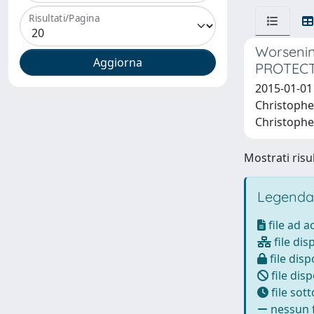
Risultati/Pagina
Worsening
PROTECT
2015-01-01 
Christopher
Christopher
Mostrati risul
Legenda
file ad 
file dis
file disp
file disp
file sot
nessun f