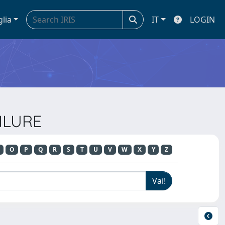
glia
IT
LOGIN
AILURE
O
P
Q
R
S
T
U
V
W
X
Y
Z