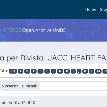
Home
Sfo
 -
OPENBS
Open Archive UniBS
ia per Rivista JACC. HEART F
ai a:
0-9
A
B
C
D
E
F
G
H
I
J
K
L
M
N
o inserisci le iniziali:
tati da 10 a 10 di 10