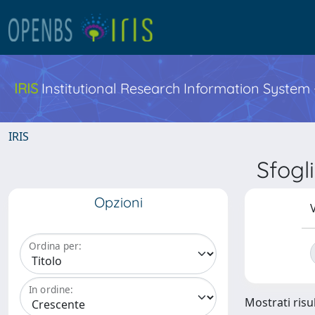
IRIS
Institutional Research Information System
IRIS
Sfogl
Opzioni
V
Ordina per:
In ordine:
Mostrati risul