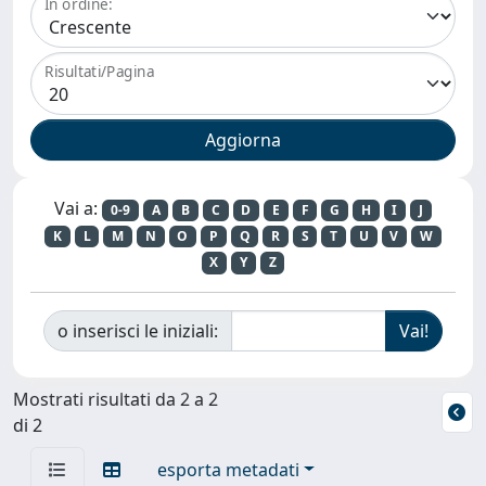
In ordine:
Risultati/Pagina
Vai a:
0-9
A
B
C
D
E
F
G
H
I
J
K
L
M
N
O
P
Q
R
S
T
U
V
W
X
Y
Z
o inserisci le iniziali:
Mostrati risultati da 2 a 2
di 2
esporta metadati