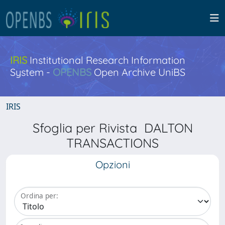
IRIS
Institutional Research Information
System -
OPENBS
Open Archive UniBS
IRIS
Sfoglia per Rivista DALTON
TRANSACTIONS
Opzioni
Ordina per: