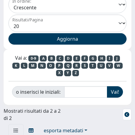
In ordine:
Risultati/Pagina
Vai a:
0-9
A
B
C
D
E
F
G
H
I
J
K
L
M
N
O
P
Q
R
S
T
U
V
W
X
Y
Z
o inserisci le iniziali:
Mostrati risultati da 2 a 2
di 2
esporta metadati