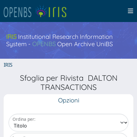
IRIS
Institutional Research Information
System -
OPENBS
Open Archive UniBS
IRIS
Sfoglia per Rivista DALTON
TRANSACTIONS
Opzioni
Ordina per: