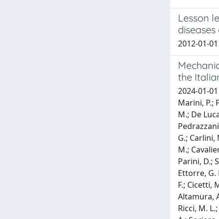
Lesson le
diseases
2012-01-01 
Mechanica
the Itali
2024-01-01 C
Marini, P.; 
M.; De Luca,
Pedrazzani, 
G.; Carlini,
M.; Cavalier
Parini, D.; 
Ettorre, G. 
F.; Cicetti,
Altamura, A.
Ricci, M. L.