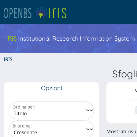
IRIS
Institutional Research Information System
IRIS
Sfogl
Opzioni
V
Ordina per:
In ordine:
Mostrati risul