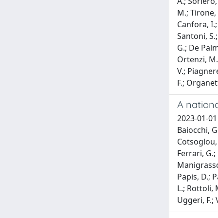
A.; Soriero,
M.; Tirone, 
Canfora, I.;
Santoni, S.;
G.; De Palma
Ortenzi, M.;
V.; Piagnere
F.; Organet
A nationa
2023-01-01 
Baiocchi, G.
Cotsoglou, 
Ferrari, G.;
Manigrasso,
Papis, D.; P
L.; Rottoli, 
Uggeri, F.; 