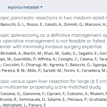
esporta metadati
opic pancreatic resections in two medium-sized 
aiocchi, G. L.; Rosso, E.; Celotti, A.; Zimmiti, G.; Manzoni, A.;
opic splenectomy as a definitive management opti
 operative management is not feasible or failed:
nter with minimally invasive surgery expertise
irindelli, A.; Martin, M.; Khan, M.; Gallo, G.; Segalini, E.; Gori
pps, M.; Gavriilidis, P.; Affinita, A.; Coniglio, C.; Catena, F.; T
.; Coccolini, F.; Chiarugi, M.; Agresta, F.; Baiocchi, G.; Sganga, G
; Pereira, B. M.; Millo, P.; Sartelli, M.; Tonini, V.; Cervellera, M.
pic versus open liver resection for large (≥ 5 cm
: a multicenter propensity score-matched study
assese, G.; Giannone, F.; Cipriani, F.; Cubisino, A.; Rhaiem, R.
.; Brustia, R.; Sommacale, D.; Salame, E.; Pessaux, P.; Gruttadauria
; Aldrighetti, L.; Panaro, F.