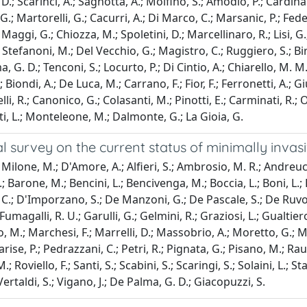
 D.; Scarinci, A.; Sagnotta, A.; Molfino, S.; Amodio, P.; Cardinal
G.; Martorelli, G.; Cacurri, A.; Di Marco, C.; Marsanic, P.; Fede
 Maggi, G.; Chiozza, M.; Spoletini, D.; Marcellinaro, R.; Lisi, G.;
 Stefanoni, M.; Del Vecchio, G.; Magistro, C.; Ruggiero, S.; Birin
, G. D.; Tenconi, S.; Locurto, P.; Di Cintio, A.; Chiarello, M. M.
 Biondi, A.; De Luca, M.; Carrano, F.; Fior, F.; Ferronetti, A.; Gi
lli, R.; Canonico, G.; Colasanti, M.; Pinotti, E.; Carminati, R.; 
ti, L.; Monteleone, M.; Dalmonte, G.; La Gioia, G.
l survey on the current status of minimally invas
Milone, M.; D'Amore, A.; Alfieri, S.; Ambrosio, M. R.; Andreucce
; Barone, M.; Bencini, L.; Bencivenga, M.; Boccia, L.; Boni, L.; B
C.; D'Imporzano, S.; De Manzoni, G.; De Pascale, S.; De Ruvo, N
 Fumagalli, R. U.; Garulli, G.; Gelmini, R.; Graziosi, L.; Gualtier
 M.; Marchesi, F.; Marrelli, D.; Massobrio, A.; Moretto, G.; Mou
arise, P.; Pedrazzani, C.; Petri, R.; Pignata, G.; Pisano, M.; Rau
M.; Roviello, F.; Santi, S.; Scabini, S.; Scaringi, S.; Solaini, L.; Sta
Vertaldi, S.; Vigano, J.; De Palma, G. D.; Giacopuzzi, S.