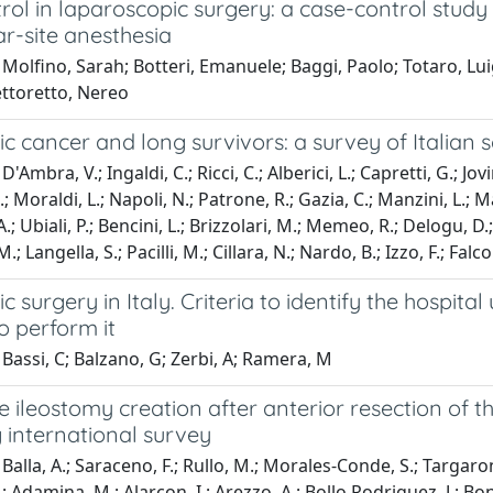
trol in laparoscopic surgery: a case-control stu
r-site anesthesia
Molfino, Sarah; Botteri, Emanuele; Baggi, Paolo; Totaro, Luig
ettoretto, Nereo
c cancer and long survivors: a survey of Italian 
'Ambra, V.; Ingaldi, C.; Ricci, C.; Alberici, L.; Capretti, G.; Jovin
.; Moraldi, L.; Napoli, N.; Patrone, R.; Gazia, C.; Manzini, L.;
A.; Ubiali, P.; Bencini, L.; Brizzolari, M.; Memeo, R.; Delogu, D.
.; Langella, S.; Pacilli, M.; Cillara, N.; Nardo, B.; Izzo, F.; Fa
c surgery in Italy. Criteria to identify the hospital
to perform it
Bassi, C; Balzano, G; Zerbi, A; Ramera, M
e ileostomy creation after anterior resection of 
 international survey
to, D.; Zenger, S.; Zarand, A.; Zapsalis, K.; Zamparas, A.; Zambon, M.; Zago, M.; Uzunoglu, M. Y.; Yalkin, O.; Turker, K. Y.; Xenaki, S.; Wolthuis, A. M.; West, M. A.; Waledziak, M.; Vukcevic, B.; Viti, M.; Vita, G.; Virlos, I.; Virgilio, E.; Virgilio, F.; Violante, T.; Vinnars, P.; Villardita, V.; Vigorita, V.; Viehl, C. T.; Martinez, E. V.; Vicentini, B.; Vescio, F.; Verras, G. I.; Mante, B. V.; Vereczkei, A.; Verdi, D.; Venturelli, P.; Vazquez-Monchul, J.; Van Eetvelde, E.; Vallicelli, C.; Rodas, M. E. V.; Valenti, M. R.; Vailas, M.; Ussia, A.; Usai, V.; Usai, S.; Usai, A.; Urso, E. D. L.; Quintana, N. U.; Urbanska, K.; Uranues, S.; Kasbekar, P. U.; Younis, M. U.; Mutlu, A. U.; Tutino, R.; Tursunovic, A.; Turri, G.; Turluianu, R. C.; Tufo, A.; Cimini, I. T.; Tschann, P.; Trujillo-Diaz, J.; Trompetto, M.; Troci, A.; Trentavizi, L.; Trapani, V.; Toutouzas, K. G.; Toth, D.; Torre, B.; Tonello, P.; Tomulescu, V.; Tomasicchio, G.; Tirloni, L.; Tirelli, F.; Tilocca, P. L.; Thomopoulos, T.; Thomaschewski, M.; Theodoropoulos, G.; Thicoipe, A.; Thangavelu, A.; Thambi, P.; Terzo, S.; Terrosu, G.; Tekelidis, A.; Tejedor, P.; Tedesco, S.; Tebala, G. D.; Taseva, A.; Tartaglia, N.; Tartaglia, E.; Tardeja, M.; Tarallo, M.; Tanda, C.; Tancredi, M.; Tanal, M.; Tamburini, A. M.; Tamini, N.; Tallon-Aguilar, L.; Taglietti, L.; Tagliabue, F.; Syllaios, A.; Pipitone Federico, N. S.; Sunter, K.; Suarez Pazos, N.; Storms, P.; Stijns, J.; Stepanyan, S.; Stassen, L.; Stabilini, C.; Spota, A.; Spiezio, G.; Spalluto, M.; Sozzi, A.; Souadka, A.; Soto-Darias, I.; Sotiropoulou, M.; Sorroche De La Paz, E.; Sorrentino, C.; Soldini, G.; Sodano, L.; Sisik, A.; Siragusa, L.; Singh, B.; Simon, T.; Simion, L.; Silvestri, V.; Siboe, M.; Sforza, S.; Sevik, H.; Serventi, A.; Serao, A.; Sequi, L.; Sensi, B.; Lorenzana, F. S.; Senent-Boza, A.; Sencer Ergin, A.; Semiao, M.; Seicean, R.; Sebastiani, S.; Schoeb, O.; Sheth, H.; Shaikh, S.; Shakir, T.; Scudo, G.; Scotto, B.; Scollica, M.; Scognamillo, F.; Sciaudone, G.; Schizas, D.; Schimera, A.; Schiltz, B.; Schiavone, V.; Schena, C. A.; Schasfoort, R.; Scarno, F.; Scaringi, S.; Scaravilli, L.; Scaramuzzo, R.; Scammon Duran, A.; Sbacco, V.; Saullo, P.; Sasia, D.; Sarsenov, D.; Santoro, G.; Santoliquido, M.; Sampietro, R.; Sameh, E.; Salvans, S.; Salama, M. M.; Saladino, E.; Sakr, A.; Saklani, A.; Sakarellos, P.; Benk, M. S.; Sagnotta, A.; Sacco, L.; Sarma, D. R.; Rutegard, M.; Rusconi, A.; Ruiz, L.; Rufas Acin, M.; Rotas, I.; Rosso, E.; Rossi, S.; Rossi, L.; Roscio, F. P. M.; Rosato, A.; Rosa, F.; Romic, I.; Romero-Simo, M.; Romero-Marcos, J. -M.; Gonzalez, J.; Romero, L.; Romeo, F.; Romano, R.; Romano, M.; Roli, I.; Roldon Golet, M.; Rocco, G.; Roig, J. V.; Roesel, R.; Rizzuto, A.; Rizzoli, G.; Rizzo, G.; Rizzello, M.; Rivera Castellano, J.; Ris, F.; Rios Blanco, R.; Riccio, F.; Farooqui, M. R.; Renzi, F.; Rems, M.; Reitano, E.; Reinisch-Liese, A.; Rega, D.; Scurtu, R. R.; Shaikh, A. R.; Ray-Offor, E.; Ravi, D.; Rashid, A.; Raparelli, L.; Geddam, S. R.; Ranucci, M. C.; Randazzo, V.; Rampulla, V.; Ramos Sanfiel, J.; Ramirez Redondo, A.; Ramallo-Solis, I.; Ramalho De Almeida, F.; Omari, A. R.; Quaresima, S.; Puglisi, S. B.; Pugin, F.; Puccioni, C.; Puccica, I.; Pros, I.; Proclama, M. P.; Presacco, S.; Preda, D.; Pozzo, M.; Pouwels, S.; Portugal Porras, V.; Poskus, T.; Porta, A.; Porcu, A.; Popescu, R. C.; Popa, C.; Popa, A.; Pontecorvi, E.; Poli, F.; Poillucci, G.; Podda, M.; Platto, M.; Pizzini, P.; Pisano, M.; Pisani-Ceretti, A.; Pirozzi, F.; Piozzi, G. N.; Pinotti, E.; Pietroletti, R.; Piceni, C.; Piccolo, D.; Piccioni, S. A.; Picciariello, A.; Picchetto, A.; Picardi, B.; Petrucciani, N.; Petropoulou, T.; Peters, W.; Petagna, L.; Pesenti, G.; Pertile, D.; Perra, T.; Perotti, B.; Pernazza, G.; Perivoliotis, K.; Perez-Tierra Ruiz, J. V.; Perez-Sanchez, L. E.; Perez Garcia, J.; Pepe, F.; Pena Ros, E.; Pendola, M.; Pende, V.; Peltrini, R.; Peloso, A.; Pellino, G.; Pellicciaro, M.; Pegoraro, F.; Pedrazzani, C.; Pecchini, F.; Pavone, G.; Pavanello, M.; Pata, F.; Passannanti, D.; Passagnoli, F.; Pasculli, A.; Pascariello, A.; Parra Banos, P.; Parini, D.; Paredes-Cotore, J. P.; Pararas, N.; Paranyak, M.; Paradiso, G.; Papavramidis, T.; Papagni, V.; Panuska, D.; Panova, P.; Pando, J. -A.; Pandey, D.; Panaccio, P.; Palomba, G.; Palmisano, S.; Palmieri, L.; Paitici, S.; Pagano, G.; Padoan, L.; Padin Alvarez, H.; Pacilli, M.; Pach, R.; Ozmen, M.; Ozgu, K.; Ottaviani, L.; Ossola, P.; Orzeszko, Z.; Orts-Mico, F. J.; Orlando, G. G.; Orfanos, S.; Onkaya, M.; Onglao, M. A. S.; Olson, C. H.; Olmi, S.; Oliva, A.; Ocerin Alganza, O.; Nyambane, D.; Ntourakis, D.; Ntampakis, G.; Nogues, E.; Hachem Ibrahim, A. N.; Oommen, A. N.; Nigri, G