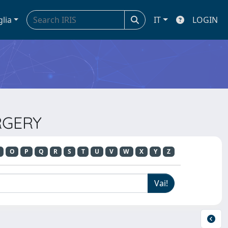
glia
IT
LOGIN
URGERY
O
P
Q
R
S
T
U
V
W
X
Y
Z