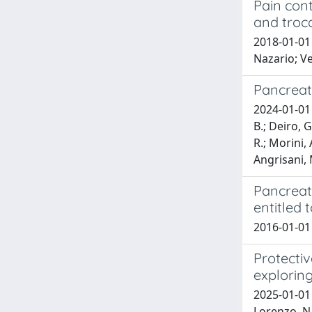
Pain con
and troca
2018-01-01 
Nazario; V
Pancreati
2024-01-01 D
B.; Deiro, G
R.; Morini, 
Angrisani, M
Pancreati
entitled 
2016-01-01 
Protectiv
exploring
2025-01-01 Balla, A.; Saraceno, F.; Rullo, M.; Morales-Conde, S.; Targarona Soler, E. M.; Di Saverio, S.; Guerrieri, M.; Lepiane, P.; Di Lorenzo, N.; Adamina, M.; Alarcon, I.; Arezzo, A.; Bollo Rodriguez, J.; Boni, L.; Biondo, S.; Carrano, F. M.; Chand, M.; Jenkins, J. T.; Davies, J.; Delgado Rivilla, S.; Delrio, P.; Elmore, U.; Espin-Basany, E.; Fichera, A.; Lorente, B. F.; Francis, N.; Gomez Ruiz, M.; Hahnloser, D.; Licardie, E.; Martinez, C.; Ortenzi, M.; Panis, Y.; Pastor Idoate, C.; Paganini, A. M.; Pera, M.; Perinotti, R.; Popowich, D. A.; Rockall, T.; Rosati, R.; Sartori, A.; Scoglio, D.; Shalaby, M.; Simo Fernandez, V.; Smart, N. J.; Spinelli, A.; Sylla, P.; Tanis, P. J.; Valdes Hernandez, J.; Wexner, S. D.; Sileri, P.; Zuin, M.; Vazquez, L. A. Z.; Zuhdy, M.; Zorzetti, N.; Zorcolo, L.; Zizzo, M.; Zindovic, M.; Ziprin, P.; Zimmitti, G.; Zimmerman, D. D. E.; Zigiot