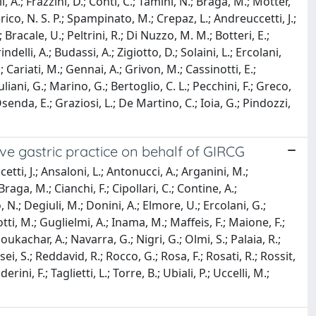
i, A.; Frazzini, D.; Conti, C.; Tamini, N.; Braga, M.; Motter,
rico, N. S. P.; Spampinato, M.; Crepaz, L.; Andreuccetti, J.;
 Bracale, U.; Peltrini, R.; Di Nuzzo, M. M.; Botteri, E.;
delli, A.; Budassi, A.; Zigiotto, D.; Solaini, L.; Ercolani,
; Cariati, M.; Gennai, A.; Grivon, M.; Cassinotti, E.;
uliani, G.; Marino, G.; Bertoglio, C. L.; Pecchini, F.; Greco,
Osenda, E.; Graziosi, L.; De Martino, C.; Ioia, G.; Pindozzi,
ive gastric practice on behalf of GIRCG
tti, J.; Ansaloni, L.; Antonucci, A.; Arganini, M.;
raga, M.; Cianchi, F.; Cipollari, C.; Contine, A.;
.; Degiuli, M.; Donini, A.; Elmore, U.; Ercolani, G.;
otti, M.; Guglielmi, A.; Inama, M.; Maffeis, F.; Maione, F.;
kachar, A.; Navarra, G.; Nigri, G.; Olmi, S.; Palaia, R.;
sei, S.; Reddavid, R.; Rocco, G.; Rosa, F.; Rosati, R.; Rossit,
derini, F.; Taglietti, L.; Torre, B.; Ubiali, P.; Uccelli, M.;