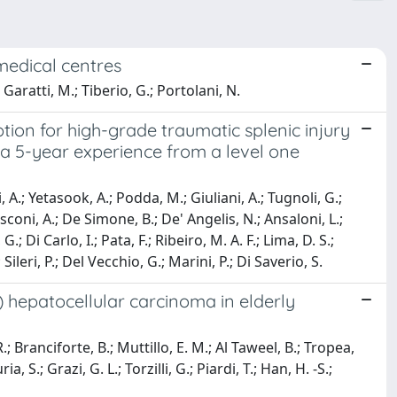
medical centres
 Garatti, M.; Tiberio, G.; Portolani, N.
on for high-grade traumatic splenic injury
 a 5-year experience from a level one
, A.; Yetasook, A.; Podda, M.; Giuliani, A.; Tugnoli, G.;
arasconi, A.; De Simone, B.; De' Angelis, N.; Ansaloni, L.;
.; Di Carlo, I.; Pata, F.; Ribeiro, M. A. F.; Lima, D. S.;
; Sileri, P.; Del Vecchio, G.; Marini, P.; Di Saverio, S.
) hepatocellular carcinoma in elderly
; Branciforte, B.; Muttillo, E. M.; Al Taweel, B.; Tropea,
, S.; Grazi, G. L.; Torzilli, G.; Piardi, T.; Han, H. -S.;