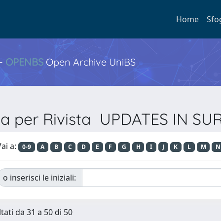
Home
Sfo
 -
OPENBS
Open Archive UniBS
ia per Rivista UPDATES IN S
ai a:
0-9
A
B
C
D
E
F
G
H
I
J
K
L
M
N
o inserisci le iniziali:
tati da 31 a 50 di 50