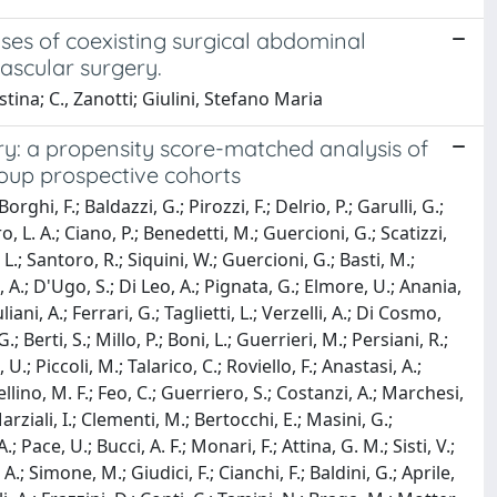
ses of coexisting surgical abdominal
ascular surgery.
tina; C., Zanotti; Giulini, Stefano Maria
ry: a propensity score-matched analysis of
roup prospective cohorts
ghi, F.; Baldazzi, G.; Pirozzi, F.; Delrio, P.; Garulli, G.;
, L. A.; Ciano, P.; Benedetti, M.; Guercioni, G.; Scatizzi,
. L.; Santoro, R.; Siquini, W.; Guercioni, G.; Basti, M.;
 A.; D'Ugo, S.; Di Leo, A.; Pignata, G.; Elmore, U.; Anania,
ani, A.; Ferrari, G.; Taglietti, L.; Verzelli, A.; Di Cosmo,
; Berti, S.; Millo, P.; Boni, L.; Guerrieri, M.; Persiani, R.;
 U.; Piccoli, M.; Talarico, C.; Roviello, F.; Anastasi, A.;
lino, M. F.; Feo, C.; Guerriero, S.; Costanzi, A.; Marchesi,
Marziali, I.; Clementi, M.; Bertocchi, E.; Masini, G.;
; Pace, U.; Bucci, A. F.; Monari, F.; Attina, G. M.; Sisti, V.;
 A.; Simone, M.; Giudici, F.; Cianchi, F.; Baldini, G.; Aprile,