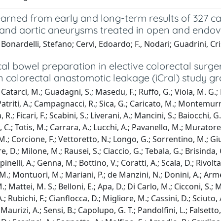
arned from early and long-term results of 327 ca
 and aortic aneurysms treated in open and endov
Bonardelli, Stefano; Cervi, Edoardo; F., Nodari; Guadrini, Cris
l bowel preparation in elective colorectal surge
an colorectal anastomotic leakage (iCral) study g
atarci, M.; Guadagni, S.; Masedu, F.; Ruffo, G.; Viola, M. G.; Bor
Patriti, A.; Campagnacci, R.; Sica, G.; Caricato, M.; Montemurro
 R.; Ficari, F.; Scabini, S.; Liverani, A.; Mancini, S.; Baiocchi, G
C.; Totis, M.; Carrara, A.; Lucchi, A.; Pavanello, M.; Muratore,
 M.; Corcione, F.; Vettoretto, N.; Longo, G.; Sorrentino, M.; Giuli
e, D.; Milone, M.; Rausei, S.; Ciaccio, G.; Tebala, G.; Brisinda, G.
Spinelli, A.; Genna, M.; Bottino, V.; Coratti, A.; Scala, D.; Rivolta,
M.; Montuori, M.; Mariani, P.; de Manzini, N.; Donini, A.; Armel
 M.; Mattei, M. S.; Belloni, E.; Apa, D.; Di Carlo, M.; Cicconi, S.; 
; Rubichi, F.; Cianflocca, D.; Migliore, M.; Cassini, D.; Sciuto, A.
; Maurizi, A.; Sensi, B.; Capolupo, G. T.; Pandolfini, L.; Falsetto,