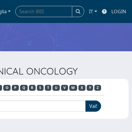
glia
IT
LOGIN
LINICAL ONCOLOGY
O
P
Q
R
S
T
U
V
W
X
Y
Z