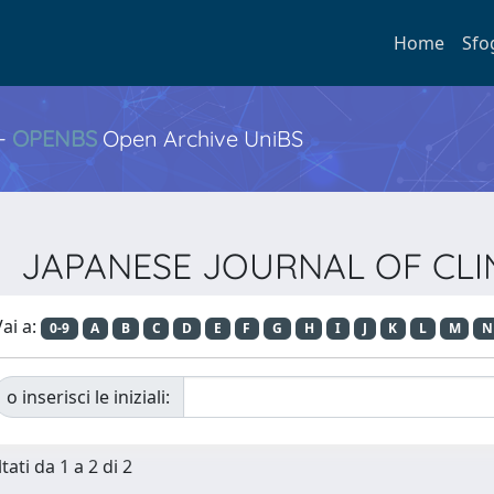
Home
Sfo
 -
OPENBS
Open Archive UniBS
ista JAPANESE JOURNAL OF C
ai a:
0-9
A
B
C
D
E
F
G
H
I
J
K
L
M
N
o inserisci le iniziali:
tati da 1 a 2 di 2