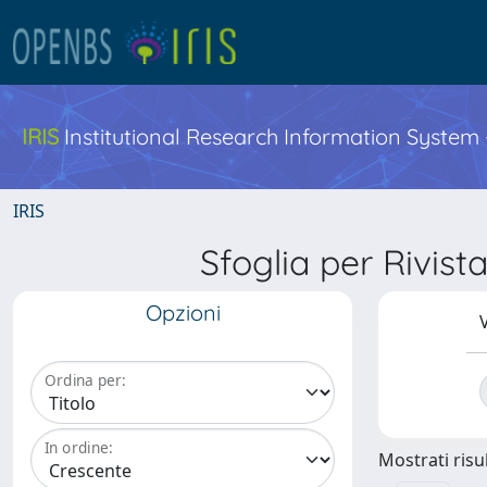
IRIS
Institutional Research Information System
IRIS
Sfoglia per Riv
Opzioni
V
Ordina per:
In ordine:
Mostrati risul