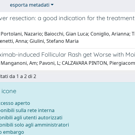
esporta metadati
iver resection: a good indication for the treatmen
Portolani, Nazario; Baiocchi, Gian Luca; Coniglio, Arianna; 
enetti, Anna; Giulini, Stefano Maria
ximab-induced Follicular Rash get Worse with Moi
 Manganoni, Am; Pavoni, L; CALZAVARA PINTON, Piergiaco
tati da 1 a 2 di 2
 icone
accesso aperto
ponibili sulla rete interna
onibili agli utenti autorizzati
onibili solo agli amministratori
to embargo