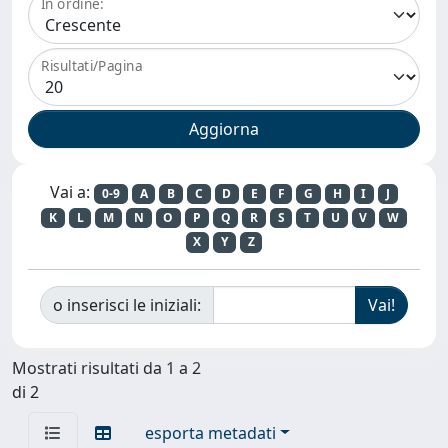
In ordine:
Risultati/Pagina
Vai a:
0-9
A
B
C
D
E
F
G
H
I
J
K
L
M
N
O
P
Q
R
S
T
U
V
W
X
Y
Z
o inserisci le iniziali:
Mostrati risultati da 1 a 2
di 2
esporta metadati