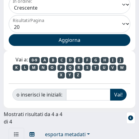
In ordine:
Risultati/Pagina
Vai a:
0-9
A
B
C
D
E
F
G
H
I
J
K
L
M
N
O
P
Q
R
S
T
U
V
W
X
Y
Z
o inserisci le iniziali:
Mostrati risultati da 4 a 4
di 4
esporta metadati