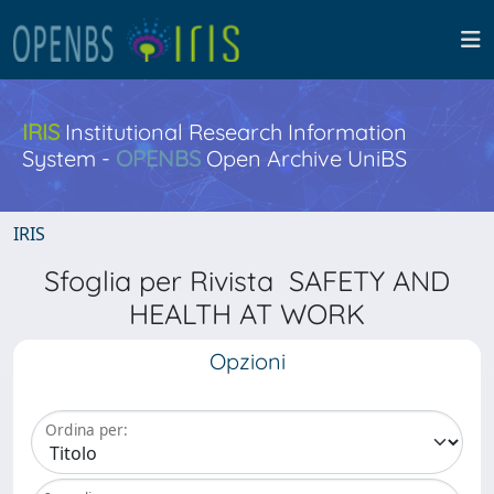
IRIS
Institutional Research Information
System -
OPENBS
Open Archive UniBS
IRIS
Sfoglia per Rivista SAFETY AND
HEALTH AT WORK
Opzioni
Ordina per: