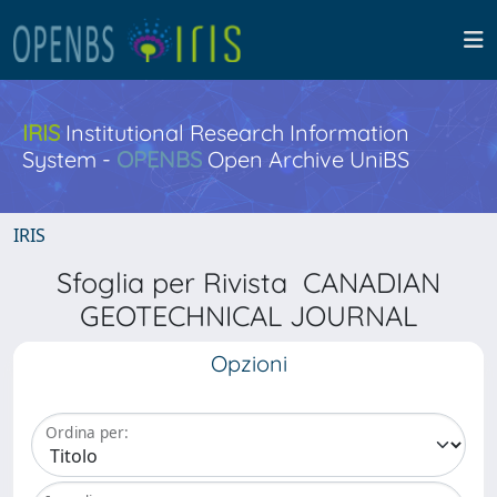
IRIS
Institutional Research Information
System -
OPENBS
Open Archive UniBS
IRIS
Sfoglia per Rivista CANADIAN
GEOTECHNICAL JOURNAL
Opzioni
Ordina per: