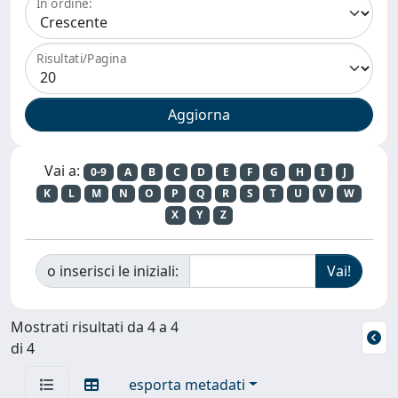
In ordine:
Risultati/Pagina
Vai a:
0-9
A
B
C
D
E
F
G
H
I
J
K
L
M
N
O
P
Q
R
S
T
U
V
W
X
Y
Z
o inserisci le iniziali:
Mostrati risultati da 4 a 4
di 4
esporta metadati