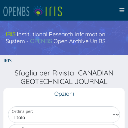
IRIS
Institutional Research Information
System -
OPENBS
Open Archive UniBS
IRIS
Sfoglia per Rivista CANADIAN
GEOTECHNICAL JOURNAL
Opzioni
Ordina per: