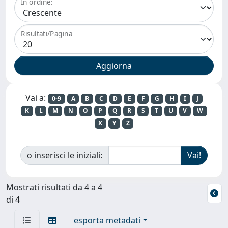
In ordine:
Risultati/Pagina
Vai a:
0-9
A
B
C
D
E
F
G
H
I
J
K
L
M
N
O
P
Q
R
S
T
U
V
W
X
Y
Z
o inserisci le iniziali:
Mostrati risultati da 4 a 4
di 4
esporta metadati