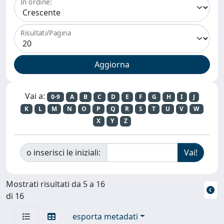
In ordine:
Risultati/Pagina
Vai a:
0-9
A
B
C
D
E
F
G
H
I
J
K
L
M
N
O
P
Q
R
S
T
U
V
W
X
Y
Z
o inserisci le iniziali:
Mostrati risultati da 5 a 16
di 16
esporta metadati