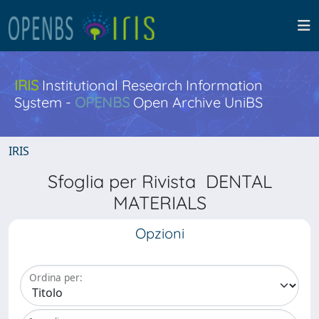
IRIS
Institutional Research Information
System -
OPENBS
Open Archive UniBS
IRIS
Sfoglia per Rivista DENTAL
MATERIALS
Opzioni
Ordina per: