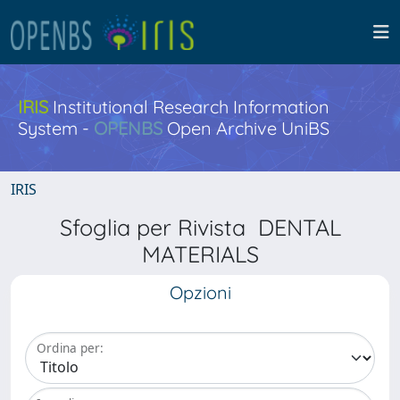
IRIS
Institutional Research Information
System -
OPENBS
Open Archive UniBS
IRIS
Sfoglia per Rivista DENTAL
MATERIALS
Opzioni
Ordina per: