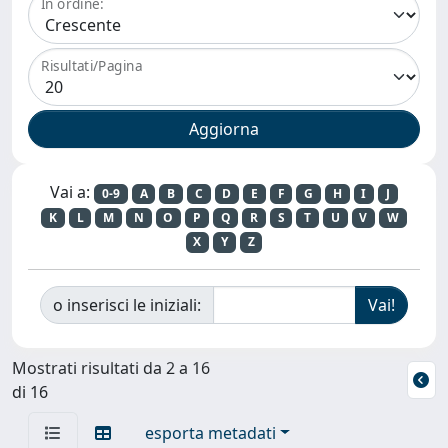
In ordine:
Risultati/Pagina
Vai a:
0-9
A
B
C
D
E
F
G
H
I
J
K
L
M
N
O
P
Q
R
S
T
U
V
W
X
Y
Z
o inserisci le iniziali:
Mostrati risultati da 2 a 16
di 16
esporta metadati