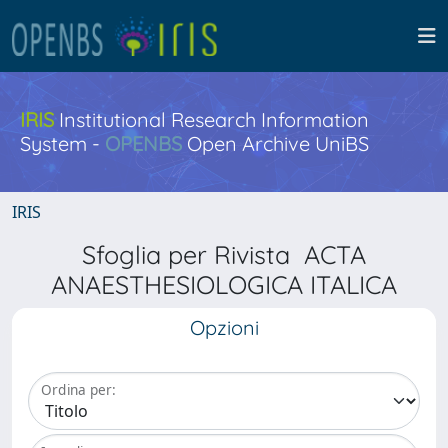
IRIS
Institutional Research Information
System -
OPENBS
Open Archive UniBS
IRIS
Sfoglia per Rivista ACTA
ANAESTHESIOLOGICA ITALICA
Opzioni
Ordina per: