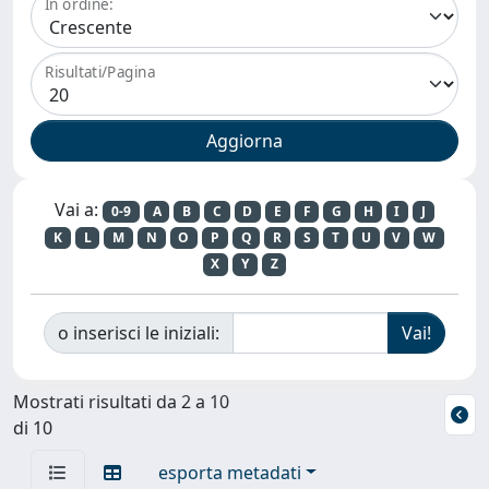
In ordine:
Risultati/Pagina
Vai a:
0-9
A
B
C
D
E
F
G
H
I
J
K
L
M
N
O
P
Q
R
S
T
U
V
W
X
Y
Z
o inserisci le iniziali:
Mostrati risultati da 2 a 10
di 10
esporta metadati