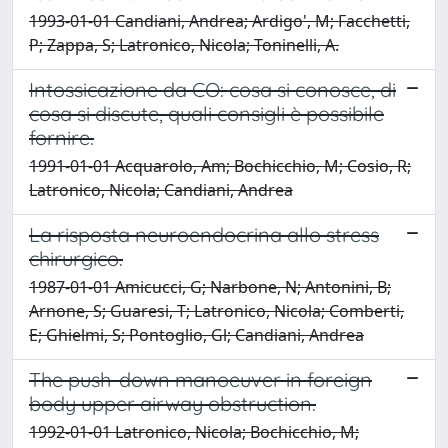
1993-01-01 Candiani, Andrea; Ardigo', M; Facchetti,
P; Zappa, S; Latronico, Nicola; Toninelli, A.
Intossicazione da CO: cosa si conosce, di
cosa si discute, quali consigli è possibile
fornire.
1991-01-01 Acquarolo, Am; Bochicchio, M; Cosio, R;
Latronico, Nicola; Candiani, Andrea
La risposta neuroendocrina allo stress
chirurgico.
1987-01-01 Amicucci, G; Narbone, N; Antonini, B;
Arnone, S; Guaresi, T; Latronico, Nicola; Comberti,
E; Ghielmi, S; Pontoglio, Gl; Candiani, Andrea
The push-down manoeuver in foreign
body upper airway obstruction.
1992-01-01 Latronico, Nicola; Bochicchio, M;