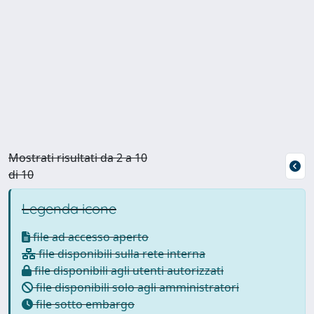
e della
M;
funzione
Latronico,
CPAP nel
Nicola;
respirator
Zappa, S;
e BIOMC
Calovini, D;
IC5.
Candiani,
Andrea
Mostrati risultati da 2 a 10
di 10
Legenda icone
file ad accesso aperto
file disponibili sulla rete interna
file disponibili agli utenti autorizzati
file disponibili solo agli amministratori
file sotto embargo