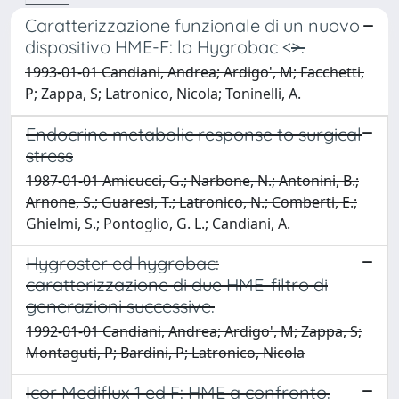
Caratterizzazione funzionale di un nuovo
dispositivo HME-F: lo Hygrobac <
>.
1993-01-01 Candiani, Andrea; Ardigo', M; Facchetti,
P; Zappa, S; Latronico, Nicola; Toninelli, A.
Endocrine metabolic response to surgical
stress
1987-01-01 Amicucci, G.; Narbone, N.; Antonini, B.;
Arnone, S.; Guaresi, T.; Latronico, N.; Comberti, E.;
Ghielmi, S.; Pontoglio, G. L.; Candiani, A.
Hygroster ed hygrobac:
caratterizzazione di due HME-filtro di
generazioni successive.
1992-01-01 Candiani, Andrea; Ardigo', M; Zappa, S;
Montaguti, P; Bardini, P; Latronico, Nicola
Icor Mediflux 1 ed F: HME a confronto.