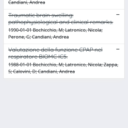
Candiani, Andrea
Traumatic brain swelling:
pathophysiological and clinical remarks.
1990-01-01 Bochicchio, M; Latronico, Nicola;
Perone, G; Candiani, Andrea
Valutazione della funzione CPAP nel
respiratore BIOMC IC5.
1988-01-01 Bochicchio, M; Latronico, Nicola; Zappa,
S; Calovini, D; Candiani, Andrea
Data di
pubblicazi
Titolo
one
Autore(i)
File
Caratteriz
1-gen-1993
Candiani,
zazione
Andrea;
funzionale
Ardigo', M;