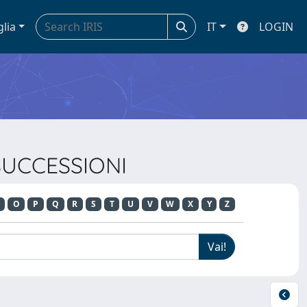
glia
IT
LOGIN
 SUCCESSIONI
O
P
Q
R
S
T
U
V
W
X
Y
Z