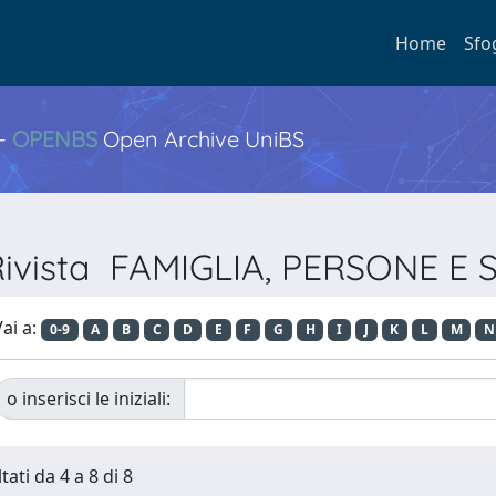
Home
Sfo
 -
OPENBS
Open Archive UniBS
 Rivista FAMIGLIA, PERSONE E
ai a:
0-9
A
B
C
D
E
F
G
H
I
J
K
L
M
N
o inserisci le iniziali:
tati da 4 a 8 di 8