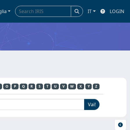
glia
IT
LOGIN
O
P
Q
R
S
T
U
V
W
X
Y
Z