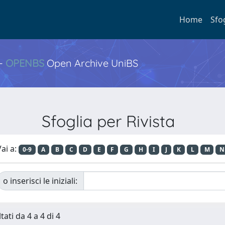
Home
Sfo
 -
OPENBS
Open Archive UniBS
Sfoglia per Rivista
ai a:
0-9
A
B
C
D
E
F
G
H
I
J
K
L
M
N
o inserisci le iniziali:
tati da 4 a 4 di 4