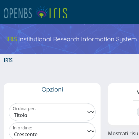
IRIS
Institutional Research Information System
IRIS
Opzioni
V
Ordina per:
In ordine:
Mostrati risul