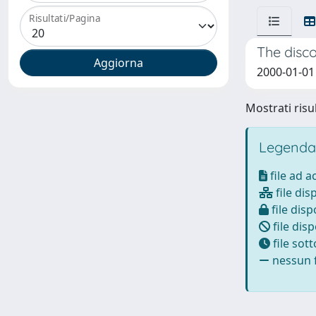
Risultati/Pagina
The disco
2000-01-01 
Mostrati risul
Legenda
file ad 
file dis
file disp
file disp
file sot
nessun f