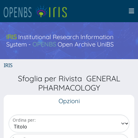
IRIS
Institutional Research Information
System -
OPENBS
Open Archive UniBS
IRIS
Sfoglia per Rivista GENERAL
PHARMACOLOGY
Opzioni
Ordina per: