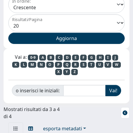
In ordine:
Risultati/Pagina
Vai a:
0-9
A
B
C
D
E
F
G
H
I
J
K
L
M
N
O
P
Q
R
S
T
U
V
W
X
Y
Z
o inserisci le iniziali:
Mostrati risultati da 3 a 4
di 4
esporta metadati