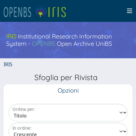
IRIS
Institutional Research Information
System -
OPENBS
Open Archive UniBS
IRIS
Sfoglia per Rivista
Opzioni
Ordina per:
In ordine: