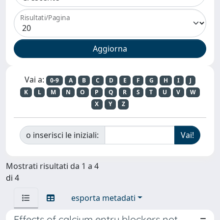
Risultati/Pagina
Vai a:
0-9
A
B
C
D
E
F
G
H
I
J
K
L
M
N
O
P
Q
R
S
T
U
V
W
X
Y
Z
o inserisci le iniziali:
Mostrati risultati da 1 a 4
di 4
esporta metadati
Effects of calcium entry blockers not